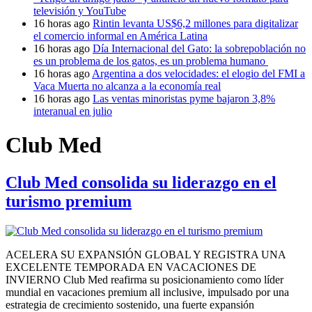
televisión y YouTube
16 horas ago
Rintin levanta US$6,2 millones para digitalizar
el comercio informal en América Latina
16 horas ago
Día Internacional del Gato: la sobrepoblación no
es un problema de los gatos, es un problema humano
16 horas ago
Argentina a dos velocidades: el elogio del FMI a
Vaca Muerta no alcanza a la economía real
16 horas ago
Las ventas minoristas pyme bajaron 3,8%
interanual en julio
Club Med
Club Med consolida su liderazgo en el
turismo premium
ACELERA SU EXPANSIÓN GLOBAL Y REGISTRA UNA
EXCELENTE TEMPORADA EN VACACIONES DE
INVIERNO Club Med reafirma su posicionamiento como líder
mundial en vacaciones premium all inclusive, impulsado por una
estrategia de crecimiento sostenido, una fuerte expansión