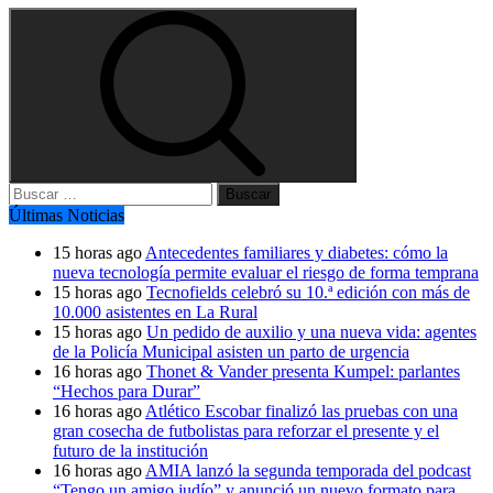
Buscar:
Últimas Noticias
15 horas ago
Antecedentes familiares y diabetes: cómo la
nueva tecnología permite evaluar el riesgo de forma temprana
15 horas ago
Tecnofields celebró su 10.ª edición con más de
10.000 asistentes en La Rural
15 horas ago
Un pedido de auxilio y una nueva vida: agentes
de la Policía Municipal asisten un parto de urgencia
16 horas ago
Thonet & Vander presenta Kumpel: parlantes
“Hechos para Durar”
16 horas ago
Atlético Escobar finalizó las pruebas con una
gran cosecha de futbolistas para reforzar el presente y el
futuro de la institución
16 horas ago
AMIA lanzó la segunda temporada del podcast
“Tengo un amigo judío” y anunció un nuevo formato para