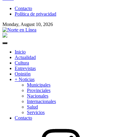
to
Contacto
content
Política de privacidad
Monday, August 10, 2026
Norte en Línea
Primary
Menu
Inicio
Actualidad
Cultura
Entrevistas
Opinión
+ Noticias
Municipales
Provinciales
Nacionales
Internacionales
Salud
Servicios
Contacto
Instagram