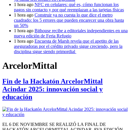
1 hora ago
NFC en celulares: qué es, cómo funcionan los
pagos sin contacto y por qué reemplazan a las tarjetas físicas
1 hora ago
Construir ya no cuesta lo que dice el metro
cuadrado: los 5 errores que pueden encarecer una obra hasta
un 50%
1 hora ago
Bithouse recibe a editoriales independientes en una
nueva edición de Feria Refugio
1 hora ago
Encuesta de Marsh revela que el apetito de las
aseguradoras por el crédito privado sigue creciendo, pero la
disciplina sigue siendo primordial
ArcelorMittal
Fin de la Hackatón ArcelorMittal
Acindar 2025: innovación social y
educación
EL 6 DE NOVIEMBRE SE REALIZÓ LA FINAL DE
HACKATÓN ARCELORMITTAL ACINDAR, 8VA EDICIÓN,