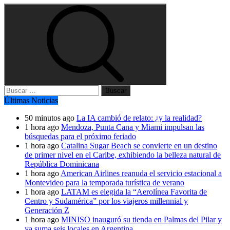
Buscar:
Últimas Noticias
50 minutos ago
La IA cambió de relato: ¿y la realidad?
1 hora ago
Mendoza, Punta Cana y Miami impulsan las
búsquedas para el próximo feriado
1 hora ago
Catalina Sugar Beach se convierte en un destino
de primer nivel en el Caribe, exhibiendo la belleza natural de
República Dominicana
1 hora ago
American Airlines reanuda el servicio estacional a
Montevideo para la temporada turística de verano
1 hora ago
LATAM es elegida la “Aerolínea Favorita de
Centro y Sudamérica” por los viajeros millennial y
Generación Z
1 hora ago
MINISO inauguró su tienda en Palmas del Pilar y
ya suma seis locales en Argentina