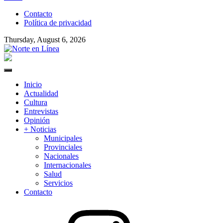
to
Contacto
content
Política de privacidad
Thursday, August 6, 2026
Norte en Línea
Primary
Menu
Inicio
Actualidad
Cultura
Entrevistas
Opinión
+ Noticias
Municipales
Provinciales
Nacionales
Internacionales
Salud
Servicios
Contacto
Instagram