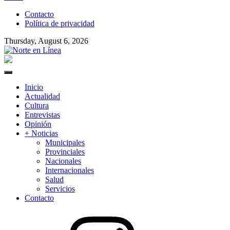
to
Contacto
content
Política de privacidad
Thursday, August 6, 2026
Norte en Línea
Primary
Menu
Inicio
Actualidad
Cultura
Entrevistas
Opinión
+ Noticias
Municipales
Provinciales
Nacionales
Internacionales
Salud
Servicios
Contacto
Instagram