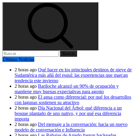
Buscar:
Últimas Noticias
2 horas ago
Qué hacer en los principales destinos de nieve de
Sudamérica más allá del esquí: las experiencias que marcan
tendencia este invierno
2 horas ago
Bariloche alcanzó un 90% de ocupación y
mantiene muy buenas expectativas para agosto
2 horas ago
El agua como diferencial: por qué los desarrollos
con lagunas sostienen su atractivo
2 horas ago
Día Nacional del Árbol: qué diferencia a un
bosque plantado de uno nativo, y por qué esa diferencia
importa
2 horas ago
Del mensaje a la conversación: hacia un nuevo
modelo de conversación e Influencia
2 horas ago
Las Rebajas de Arredo fueron hackeadas