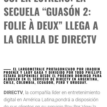
SECUELA “GUASÓN 2:
FOLIE À DEUX” LLEGA A
LA GRILLA DE DIRECTV
EL LARGOMETRAJE PROTAGONIZADO POR JOAQUIN
PHOENIX Y LADY GAGA Y DIRIGIDO POR TODD PHILLIPS
ESTARÁ DISPONIBLE DESDE EL PRÓXIMO DOMINGO PARA
ALQUILER EN EL SERVICIO DE DIRECTV EN ARGENTINA,
CHILE, COLOMBIA, ECUADOR, PERÚ Y URUGUAY.
DIRECTV
, la compañía líder en entretenimiento
digital en América Latina,pondrá a disposición
de sus clientes en su servicio Pay Per View la