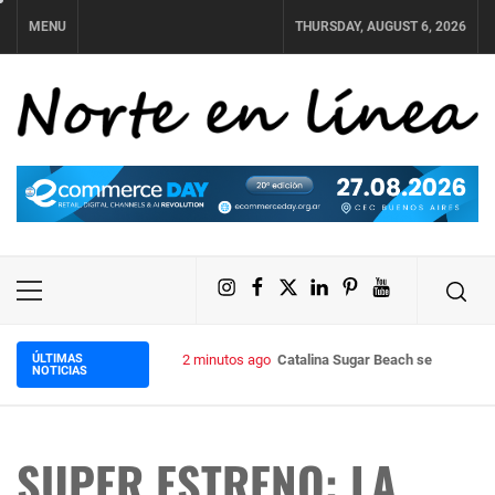
Skip
MENU
THURSDAY, AUGUST 6, 2026
to
content
NORTE EN LÍNEA
Instagram
Facebook
X
LinkedIn
Pinterest
YouTube
Primary
Menu
ÚLTIMAS
2 minutos ago
Catalina Sugar Beach se convierte 
NOTICIAS
SUPER ESTRENO: LA