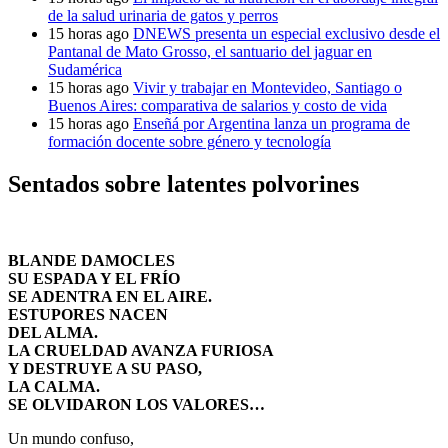
de la salud urinaria de gatos y perros
15 horas ago
DNEWS presenta un especial exclusivo desde el
Pantanal de Mato Grosso, el santuario del jaguar en
Sudamérica
15 horas ago
Vivir y trabajar en Montevideo, Santiago o
Buenos Aires: comparativa de salarios y costo de vida
15 horas ago
Enseñá por Argentina lanza un programa de
formación docente sobre género y tecnología
Sentados sobre latentes polvorines
BLANDE DAMOCLES
SU ESPADA Y EL FRÍO
SE ADENTRA EN EL AIRE.
ESTUPORES NACEN
DEL ALMA.
LA CRUELDAD AVANZA FURIOSA
Y DESTRUYE A SU PASO,
LA CALMA.
SE OLVIDARON LOS VALORES…
Un mundo confuso,