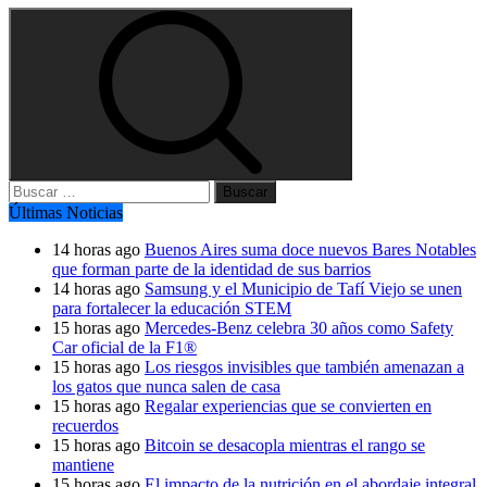
Buscar:
Últimas Noticias
14 horas ago
Buenos Aires suma doce nuevos Bares Notables
que forman parte de la identidad de sus barrios
14 horas ago
Samsung y el Municipio de Tafí Viejo se unen
para fortalecer la educación STEM
15 horas ago
Mercedes-Benz celebra 30 años como Safety
Car oficial de la F1®
15 horas ago
Los riesgos invisibles que también amenazan a
los gatos que nunca salen de casa
15 horas ago
Regalar experiencias que se convierten en
recuerdos
15 horas ago
Bitcoin se desacopla mientras el rango se
mantiene
15 horas ago
El impacto de la nutrición en el abordaje integral