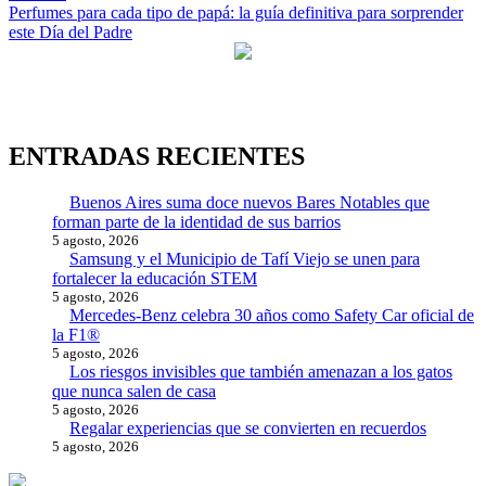
de
Perfumes para cada tipo de papá: la guía definitiva para sorprender
entradas
este Día del Padre
ENTRADAS RECIENTES
Buenos Aires suma doce nuevos Bares Notables que
forman parte de la identidad de sus barrios
5 agosto, 2026
Samsung y el Municipio de Tafí Viejo se unen para
fortalecer la educación STEM
5 agosto, 2026
Mercedes-Benz celebra 30 años como Safety Car oficial de
la F1®
5 agosto, 2026
Los riesgos invisibles que también amenazan a los gatos
que nunca salen de casa
5 agosto, 2026
Regalar experiencias que se convierten en recuerdos
5 agosto, 2026