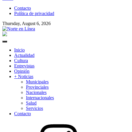
to
Contacto
content
Política de privacidad
Thursday, August 6, 2026
Norte en Línea
Primary
Menu
Inicio
Actualidad
Cultura
Entrevistas
Opinión
+ Noticias
Municipales
Provinciales
Nacionales
Internacionales
Salud
Servicios
Contacto
Instagram