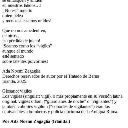
se enrosquen y aniden
en nuestros latidos…!
¡ No está muerto
quien pelea
y menos si estamos unidos!
Que no nos amedentren,
de otros ,
¡su pérdida de juicio!
¡Seamos como los “vigiles”
aunque el mundo
esté sentado
sobre latentes polvorines!
Ada Noemí Zagaglia
Derechos reservados de autor por el Tratado de Berna
Irlanda, 2025.
Glosario: vigiles
Los vigiles (singular: vigil), o más propiamente en su versión latina
original: vigiles urbani (“guardianes de noche” o “vigilantes”) y
también cohortes vigilum (“cohortes de vigilantes”) eran los
equivalentes a bomberos y policía nocturna de la Antigua Roma.
Por Ada Noemí Zagaglia (Irlanda.)