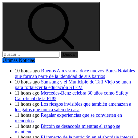
Buscar:
Últimas Noticias
10 horas ago
Buenos Aires suma doce nuevos Bares Notables
que forman parte de la identidad de sus barrios
10 horas ago
Samsung y el Municipio de Tafí Viejo se unen
para fortalecer la educación STEM
11 horas ago
Mercedes-Benz celebra 30 años como Safety
Car oficial de la F1®
11 horas ago
Los riesgos invisibles que también amenazan a
los gatos que nunca salen de casa
11 horas ago
Regalar experiencias que se convierten en
recuerdos
11 horas ago
Bitcoin se desacopla mientras el rango se
mantiene
11 horas ago
El impacto de la nutrición en el abordaje integral