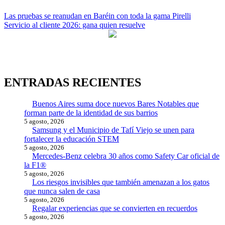
Navegación
Las pruebas se reanudan en Baréin con toda la gama Pirelli
Servicio al cliente 2026: gana quien resuelve
de
entradas
ENTRADAS RECIENTES
Buenos Aires suma doce nuevos Bares Notables que
forman parte de la identidad de sus barrios
5 agosto, 2026
Samsung y el Municipio de Tafí Viejo se unen para
fortalecer la educación STEM
5 agosto, 2026
Mercedes-Benz celebra 30 años como Safety Car oficial de
la F1®
5 agosto, 2026
Los riesgos invisibles que también amenazan a los gatos
que nunca salen de casa
5 agosto, 2026
Regalar experiencias que se convierten en recuerdos
5 agosto, 2026