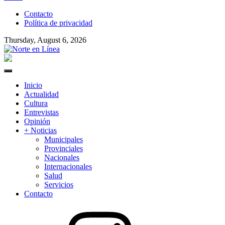
to
Contacto
content
Política de privacidad
Thursday, August 6, 2026
Norte en Línea
Primary
Menu
Inicio
Actualidad
Cultura
Entrevistas
Opinión
+ Noticias
Municipales
Provinciales
Nacionales
Internacionales
Salud
Servicios
Contacto
Instagram