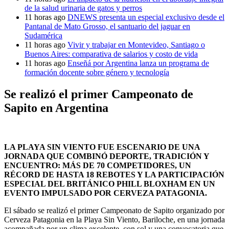
de la salud urinaria de gatos y perros
11 horas ago
DNEWS presenta un especial exclusivo desde el
Pantanal de Mato Grosso, el santuario del jaguar en
Sudamérica
11 horas ago
Vivir y trabajar en Montevideo, Santiago o
Buenos Aires: comparativa de salarios y costo de vida
11 horas ago
Enseñá por Argentina lanza un programa de
formación docente sobre género y tecnología
Se realizó el primer Campeonato de
Sapito en Argentina
LA PLAYA SIN VIENTO FUE ESCENARIO DE UNA
JORNADA QUE COMBINÓ DEPORTE, TRADICIÓN Y
ENCUENTRO: MÁS DE 70 COMPETIDORES, UN
RÉCORD DE HASTA 18 REBOTES Y LA PARTICIPACIÓN
ESPECIAL DEL BRITÁNICO PHILL BLOXHAM EN UN
EVENTO IMPULSADO POR CERVEZA PATAGONIA.
El sábado se realizó el primer Campeonato de Sapito organizado por
Cerveza Patagonia en la Playa Sin Viento, Bariloche, en una jornada
acompañada por un clima excelente, con sol y una convocatoria que