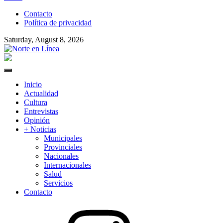
to
Contacto
content
Política de privacidad
Saturday, August 8, 2026
Norte en Línea
Primary
Menu
Inicio
Actualidad
Cultura
Entrevistas
Opinión
+ Noticias
Municipales
Provinciales
Nacionales
Internacionales
Salud
Servicios
Contacto
Instagram