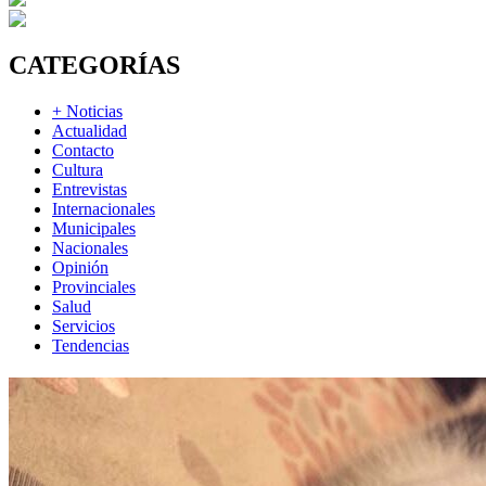
CATEGORÍAS
+ Noticias
Actualidad
Contacto
Cultura
Entrevistas
Internacionales
Municipales
Nacionales
Opinión
Provinciales
Salud
Servicios
Tendencias