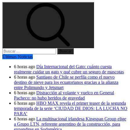
Buscar:
Últimas Noticias
6 horas ago
Día Internacional del Gato: cuánto cuesta
realmente cuidar un gato y qué cubre un seguro de mascotas
6 horas ago
Santiago de Chile se perfila como el nuevo
destino de nieve para los ecuatorianos gracias a la alianza
entre Polimundo y Jetsmart
6 horas ago
Distracción al volante y vuelco en General
Pacheco: no hubo heridos de gravedad
6 horas ago
HBO MAX revela el primer teaser de la segunda
temporada de la serie ‘CIUDAD DE DIOS: LA LUCHA NO
PARA’
6 horas ago
La multinacional irlandesa Kingspan Group elige
a Grupo LTN, referente argentino de la construcción, para
expandirse en Sudamérica