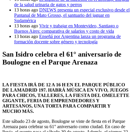
de la salud urinaria de gatos y perros
13 horas ago
DNEWS presenta un especial exclusivo desde el
Pantanal de Mato Grosso, el santuario del jaguar en
Sudamérica
13 horas ago
Vivir y trabajar en Montevideo, Santiago o
Buenos Aires: comparativa de salarios y costo de vida
13 horas ago
Enseñá por Argentina lanza un programa de
formación docente sobre género y tecnología
San Isidro celebra el 61° aniversario de
Boulogne en el Parque Arenaza
LA FIESTA IRÁ DE 12 A 16 H EN EL PARQUE PÚBLICO
DE LAMADRID 197. HABRÁ MÚSICA EN VIVO, JUEGOS
PARA CHICOS, TALLERES, LA FIESTA DEL OMELETTE
GIGANTE, FERIA DE EMPRENDEDORES Y
ARTESANOS, UNA TORTA PARA COMPARTIR Y
MUCHO MÁS.
Este sábado 23 de agosto, Boulogne se viste de fiesta en el Parque
Arenaza para celebrar su 61° aniversario como ciudad. En caso de
lluvia, el evento pasa al sábado 30 de agosto. Además, el viernes 22