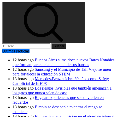
Buscar:
Últimas Noticias
12 horas ago
Buenos Aires suma doce nuevos Bares Notables
que forman parte de la identidad de sus barrios
12 horas ago
Samsung y el Municipio de Tafí Viejo se unen
para fortalecer la educación STEM
13 horas ago
Mercedes-Benz celebra 30 años como Safety
Car oficial de la F1®
13 horas ago
Los riesgos invisibles que también amenazan a
los gatos que nunca salen de casa
13 horas ago
Regalar experiencias que se convierten en
recuerdos
13 horas ago
Bitcoin se desacopla mientras el rango se
mantiene
13 horas ago
El impacto de la nutrición en el abordaje integral