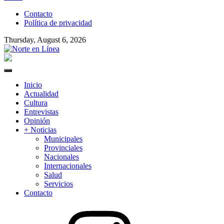
to
Contacto
content
Política de privacidad
Thursday, August 6, 2026
Norte en Línea
Primary
Menu
Inicio
Actualidad
Cultura
Entrevistas
Opinión
+ Noticias
Municipales
Provinciales
Nacionales
Internacionales
Salud
Servicios
Contacto
Instagram