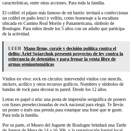
características, entre otras acciones. Para toda la familia.
El colibrí: el pájaro más famoso de mi barrio: invitará a confeccionar
un colibrí en paño lenci y vellón, como homenaje a la escultura
ubicada en Camino Real Morón y Panamericana, símbolo de
Boulogne. Para niños desde los 5 años con un adulto que participa
de la actividad.
LEER
Mano firme, coraje y decisión política contra el
delito: Ariel Sujarchuk presentó proyectos de ley contra la
reiterancia de detenidos y para frenar la venta libre de
armas semiautomáticas
Vinilos en vivo: rock en círculos: intervendrá vinilos con stencils,
stickers, acrílico y otros recursos gráficos. Nombres y símbolos de
bandas de rock para decorar tu pared. Desde los 12 años.
Letras en papel o tela: una posta de impresión serigráfica de posters
con frases preseleccionadas de rock nacional para elegir. Te llevás
un poster o traés una prenda para estampar una frase que te guste.
Para toda la familia.
Por su parte, el Museo del Juguete de Boulogne brindará una Tarde
de Juegos de Mesa de 14 a 16.30h, y la organización barrial local