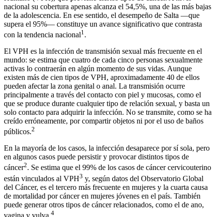
nacional su cobertura apenas alcanza el 54,5%, una de las más bajas
de la adolescencia. En ese sentido, el desempeño de Salta —que
supera el 95%— constituye un avance significativo que contrasta
1
con la tendencia nacional
.
El VPH es la infección de transmisión sexual más frecuente en el
mundo: se estima que cuatro de cada cinco personas sexualmente
activas lo contraerán en algún momento de sus vidas. Aunque
existen más de cien tipos de VPH, aproximadamente 40 de ellos
pueden afectar la zona genital o anal. La transmisión ocurre
principalmente a través del contacto con piel y mucosas, como el
que se produce durante cualquier tipo de relación sexual, y basta un
solo contacto para adquirir la infección. No se transmite, como se ha
creído erróneamente, por compartir objetos ni por el uso de baños
2
públicos.
En la mayoría de los casos, la infección desaparece por sí sola, pero
en algunos casos puede persistir y provocar distintos tipos de
2
cáncer
. Se estima que el 99% de los casos de cáncer cervicouterino
3
están vinculados al VPH
y, según datos del Observatorio Global
del Cáncer, es el tercero más frecuente en mujeres y la cuarta causa
de mortalidad por cáncer en mujeres jóvenes en el país. También
puede generar otros tipos de cáncer relacionados, como el de ano,
4
vagina y vulva.