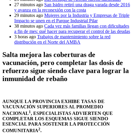
27 minutos ago
San Isidro retiró una draga varada desde 2016
y avanza en la reconexión con la costa
29 minutos ago
Mujeres por la Industria y Empresas de Triple
Impacto se unen en el Parque Industrial Pilar
38 minutos ago
Cada vez más familias llegan con dificultades
a fin de mes: qué hacer para recuperar el control de las deudas
3 horas ago
Trabajos de mantenimiento sobre la red
distribución en el Norte del AMBA
Salta mejora las coberturas de
vacunación, pero completar las dosis de
refuerzo sigue siendo clave para lograr la
inmunidad de rebaño
AUNQUE LA PROVINCIA EXHIBE TASAS DE
VACUNACIÓN SUPERIORES AL PROMEDIO
1
NACIONAL
, ESPECIALISTAS ADVIERTEN QUE
COMPLETAR LOS ESQUEMAS SIGUE SIENDO
ESENCIAL PARA SOSTENER LA PROTECCIÓN
2
COMUNITARIA
.