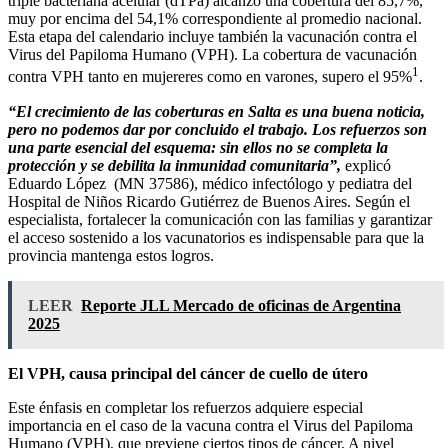
triple bacteriana acelular (dTPa) alcanzó una cobertura del 85,7%,
muy por encima del 54,1% correspondiente al promedio nacional.
Esta etapa del calendario incluye también la vacunación contra el
Virus del Papiloma Humano (VPH). La cobertura de vacunación
1
contra VPH tanto en mujereres como en varones, supero el 95%
.
“El crecimiento de las coberturas en Salta es una buena noticia,
pero no podemos dar por concluido el trabajo. Los refuerzos son
una parte esencial del esquema: sin ellos no se completa la
protección y se debilita la inmunidad comunitaria”,
explicó
Eduardo López (MN 37586), médico infectólogo y pediatra del
Hospital de Niños Ricardo Gutiérrez de Buenos Aires. Según el
especialista, fortalecer la comunicación con las familias y garantizar
el acceso sostenido a los vacunatorios es indispensable para que la
provincia mantenga estos logros.
LEER
Reporte JLL Mercado de oficinas de Argentina
2025
El VPH, causa principal del cáncer de cuello de útero
Este énfasis en completar los refuerzos adquiere especial
importancia en el caso de la vacuna contra el Virus del Papiloma
Humano (VPH), que previene ciertos tipos de cáncer. A nivel