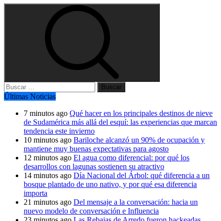
Buscar:
Últimas Noticias
7 minutos ago
Qué hacer en los principales destinos de nieve
de Sudamérica más allá del esquí: las experiencias que marcan
tendencia este invierno
10 minutos ago
Bariloche alcanzó un 90% de ocupación y
mantiene muy buenas expectativas para agosto
12 minutos ago
El agua como diferencial: por qué los
desarrollos con lagunas sostienen su atractivo
14 minutos ago
Día Nacional del Árbol: qué diferencia a un
bosque plantado de uno nativo, y por qué esa diferencia
importa
21 minutos ago
Del mensaje a la conversación: hacia un
nuevo modelo de conversación e Influencia
23 minutos ago
Las Rebajas de Arredo fueron hackeadas