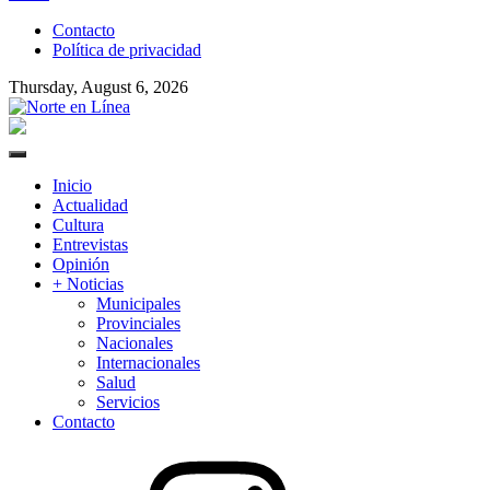
to
Contacto
content
Política de privacidad
Thursday, August 6, 2026
Norte en Línea
Primary
Menu
Inicio
Actualidad
Cultura
Entrevistas
Opinión
+ Noticias
Municipales
Provinciales
Nacionales
Internacionales
Salud
Servicios
Contacto
Instagram