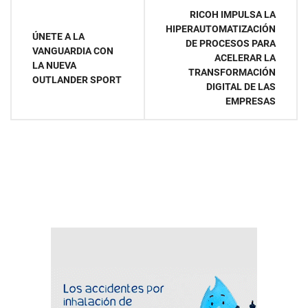
Navegación
RICOH IMPULSA LA
HIPERAUTOMATIZACIÓN
de
ÚNETE A LA
DE PROCESOS PARA
VANGUARDIA CON
ACELERAR LA
entradas
LA NUEVA
TRANSFORMACIÓN
OUTLANDER SPORT
DIGITAL DE LAS
EMPRESAS