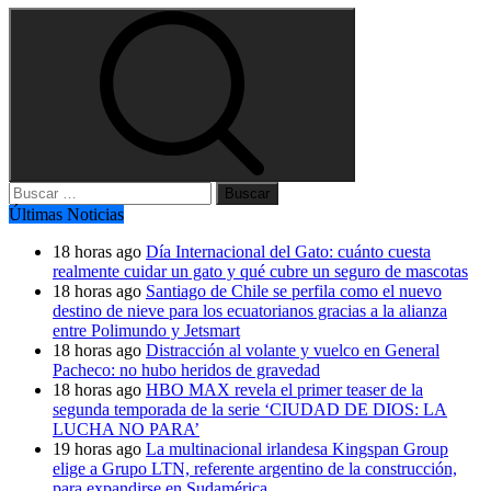
Buscar:
Últimas Noticias
18 horas ago
Día Internacional del Gato: cuánto cuesta
realmente cuidar un gato y qué cubre un seguro de mascotas
18 horas ago
Santiago de Chile se perfila como el nuevo
destino de nieve para los ecuatorianos gracias a la alianza
entre Polimundo y Jetsmart
18 horas ago
Distracción al volante y vuelco en General
Pacheco: no hubo heridos de gravedad
18 horas ago
HBO MAX revela el primer teaser de la
segunda temporada de la serie ‘CIUDAD DE DIOS: LA
LUCHA NO PARA’
19 horas ago
La multinacional irlandesa Kingspan Group
elige a Grupo LTN, referente argentino de la construcción,
para expandirse en Sudamérica