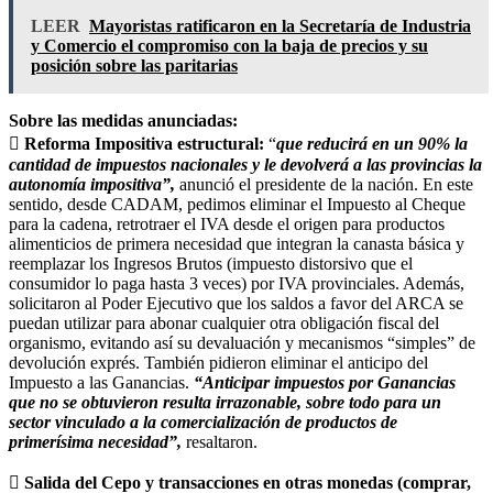
LEER
Mayoristas ratificaron en la Secretaría de Industria
y Comercio el compromiso con la baja de precios y su
posición sobre las paritarias
Sobre las medidas anunciadas:
 Reforma Impositiva estructural:
“
que reducirá en un 90% la
cantidad de impuestos nacionales y le devolverá a las provincias la
autonomía impositiva”,
anunció el presidente de la nación. En este
sentido, desde CADAM, pedimos eliminar el Impuesto al Cheque
para la cadena, retrotraer el IVA desde el origen para productos
alimenticios de primera necesidad que integran la canasta básica y
reemplazar los Ingresos Brutos (impuesto distorsivo que el
consumidor lo paga hasta 3 veces) por IVA provinciales. Además,
solicitaron al Poder Ejecutivo que los saldos a favor del ARCA se
puedan utilizar para abonar cualquier otra obligación fiscal del
organismo, evitando así su devaluación y mecanismos “simples” de
devolución exprés. También pidieron eliminar el anticipo del
Impuesto a las Ganancias.
“Anticipar impuestos por Ganancias
que no se obtuvieron resulta irrazonable, sobre todo para un
sector vinculado a la comercialización de productos de
primerísima necesidad”,
resaltaron.
 Salida del Cepo y transacciones en otras monedas (comprar,