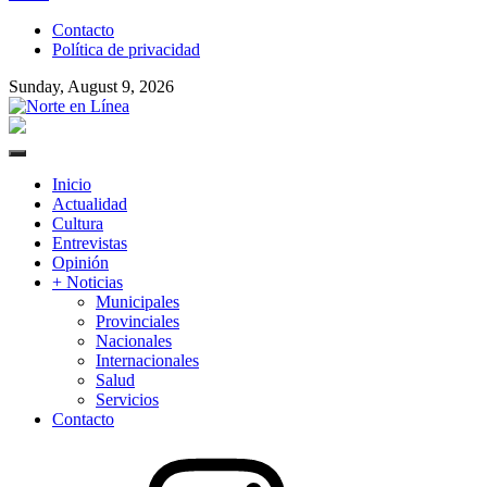
to
Contacto
content
Política de privacidad
Sunday, August 9, 2026
Norte en Línea
Primary
Menu
Inicio
Actualidad
Cultura
Entrevistas
Opinión
+ Noticias
Municipales
Provinciales
Nacionales
Internacionales
Salud
Servicios
Contacto
Instagram