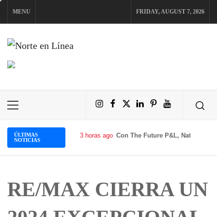
Skip
MENU
FRIDAY, AUGUST 7, 2026
to
content
NORTE EN LÍNEA
Instagram
Facebook
X
LinkedIn
Pinterest
YouTube
Primary
Menu
ÚLTIMAS
3 horas ago
Con The Future P&L, Natura pone
NOTICIAS
RE/MAX CIERRA UN