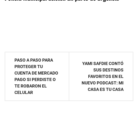
Navegación
PASO A PASO PARA
YAMI SAFDIE CONTÓ
PROTEGER TU
de
SUS DESTINOS
CUENTA DE MERCADO
FAVORITOS EN EL
PAGO SI PERDISTE O
entradas
NUEVO PODCAST: MI
TE ROBARON EL
CASA ES TU CASA
CELULAR