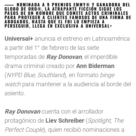
NOMINADA A 9 PREMIOS EMMY® Y GANADORA DEL
GLOBO DE ORO®, LA ATRAPANTE FICCIÓN SIGUE LOS
PASOS DE UN HOMBRE QUE COMETE ACTOS CRIMINALES
PARA PROTEGER A CLIENTES FAMOSOS DE UNA FIRMA DE
ABOGADOS, HASTA QUE EL FBI LO EMPIEZA A
PERSEGUIR, LLEGA EN EXCLUSIVA A UNIVERSAL+
Universal+
anuncia el estreno en Latinoamérica
a partir del 1° de febrero de las siete
temporadas de
Ray Donovan
, el imperdible
drama criminal creado por
Ann Biderman
(
NYPD Blue, Southland
), en formato
binge
watch
para mantener a la audiencia al borde del
asiento.
Ray Donovan
cuenta con el arrollador
protagónico de
Liev Schreiber
(
Spotlight, The
Perfect Couple
), quien recibió nominaciones a