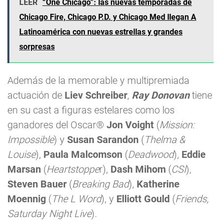
LEER
“One Chicago”: las nuevas temporadas de
Chicago Fire, Chicago P.D. y Chicago Med llegan A
Latinoamérica con nuevas estrellas y grandes
sorpresas
Además de la memorable y multipremiada
actuación de
Liev Schreiber
,
Ray Donovan
tiene
en su cast a figuras estelares como los
ganadores del Oscar®
Jon Voight
(
Mission:
Impossible
) y
Susan Sarandon
(
Thelma &
Louise
),
Paula Malcomson
(
Deadwood
),
Eddie
Marsan
(
Heartstoppe
r),
Dash Mihom
(
CSI
),
Steven Bauer
(
Breaking Bad
),
Katherine
Moennig
(
The L Word
), y
Elliott Gould
(
Friends,
Saturday Night Live
).