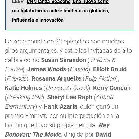
LEER
CNN lanza Seasons, una nueva serie
multiplataforma sobre tendencias globales,
influencia e innovación
La serie consta de 82 episodios con muchos
giros argumentales, y estrellas invitadas de alto
calibre como
Susan Sarandon
(
Thelma &
Louise
),
James Woods
(
Casino
),
Elliott Gould
(
Friends
),
Rosanna Arquette
(
Pulp Fiction
),
Katie Holmes
(
Dawson’s Creek
),
Kerry Condon
(
Breaking Bad
),
Sheryl Lee Raph
(
Abbott
Elementary
) y
Hank Azaria
, quien ganó un
premio Emmy® por su interpretación en la
ficción que tuvo su propia película,
Ray
Donovan: The Movie
, dirigida por
David