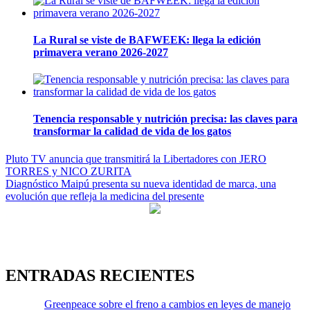
La Rural se viste de BAFWEEK: llega la edición
primavera verano 2026-2027
Tenencia responsable y nutrición precisa: las claves para
transformar la calidad de vida de los gatos
Navegación
Pluto TV anuncia que transmitirá la Libertadores con JERO
TORRES y NICO ZURITA
de
Diagnóstico Maipú presenta su nueva identidad de marca, una
entradas
evolución que refleja la medicina del presente
ENTRADAS RECIENTES
Greenpeace sobre el freno a cambios en leyes de manejo