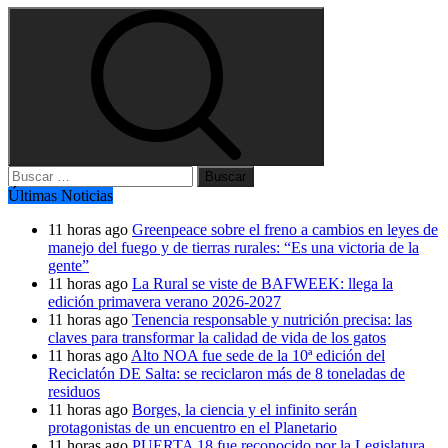
Buscar:
Últimas Noticias
11 horas ago
Greenpeace sobre el freno a cambios en leyes de
manejo del fuego y de tierras rurales: “Es una victoria de la
gente”
11 horas ago
La Rural se viste de BAFWEEK: llega la
edición primavera verano 2026-2027
11 horas ago
Tenencia responsable y nutrición precisa: las
claves para transformar la calidad de vida de los gatos
11 horas ago
Alto NOA fue sede de la 10ª edición del
Reciclatón DE Salta: se reciclaron más de 8 toneladas de
residuos
11 horas ago
Borges, la ciencia y el infinito serán
protagonistas de un encuentro en el Planetario
11 horas ago
PUERTA 18 fue reconocido por la Legislatura