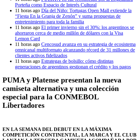
Porteña como Espacio de Interés Cultural
11 horas ago
Día del Niño: Tortugas Open Mall extiende la
“Fiesta En la Granja de Zenón” y suma propuestas de
entretenimiento para toda la familia
11 horas ago
El primer invierno sin el 30%: los argentinos se
ahorraron cerca de medio millón de dólares con la Visa
Lemon Card
11 horas ago
Cencosud avanza en su estrategia de ecosistema
omnicanal multiformato alcanzando récord de 31 millones de
clientes activos fidelizados
11 horas ago
Estrategas de bolsillo: cómo distintas
generaciones de argentinos gestionan el crédito y los pagos
PUMA y Platense presentan la nueva
camiseta alternativa y una colección
especial para la CONMEBOL
Libertadores
EN LA SEMANA DEL DEBUT EN LA MÁXIMA
COMPETICIÓN CONTINENTAL, LA MARCA Y EL CLUB