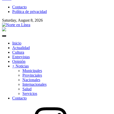
to
Contacto
content
Política de privacidad
Saturday, August 8, 2026
Norte en Línea
Primary
Menu
Inicio
Actualidad
Cultura
Entrevistas
Opinión
+ Noticias
Municipales
Provinciales
Nacionales
Internacionales
Salud
Servicios
Contacto
Instagram