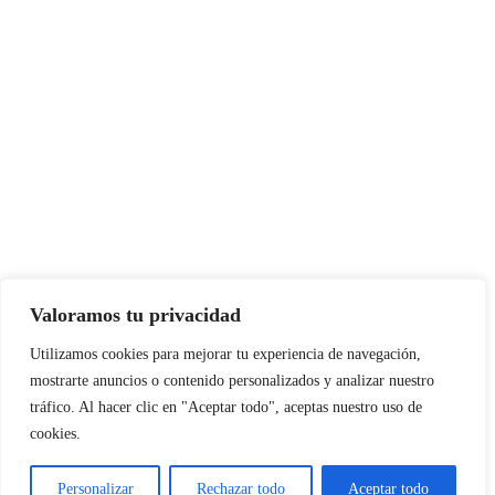
Valoramos tu privacidad
Instagram
Facebook
X
LinkedIn
Pinterest
YouTube
Utilizamos cookies para mejorar tu experiencia de navegación,
mostrarte anuncios o contenido personalizados y analizar nuestro
tráfico. Al hacer clic en "Aceptar todo", aceptas nuestro uso de
cookies.
NORTE EN LÍNEA - TODOS LOS DERECHOS RESERVADOS
Personalizar
Rechazar todo
Aceptar todo