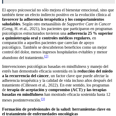
El apoyo psicosocial no sólo mejora el bienestar emocional, sino que
también tiene un efecto indirecto positivo en la evolución clínica al
favorecer la
adherencia terapéutica y los comportamientos
saludables
. Según otro metaanálisis de
Supportive Care in Cancer
(Geng, H. et al., 2021), los pacientes que participaron en programas
psicológicos estructurados tuvieron una
adherencia 25 % superior
a quimioterapia oral y controles médicos regulares
, en
comparación a aquellos pacientes que carecían de apoyo
psicológico. También se descubrieron beneficios como un mejor
control del dolor, menos ingresos hospitalarios evitables y menor
[2]
abandono del tratamiento.
Intervenciones psicológicas basadas en mindfulness y manejo del
estrés han demostrado eficacia sostenida en la
reducción del miedo
a la recurrencia del cáncer
, un factor clave que puede afectar la
adherencia terapéutica y la calidad de vida incluso años después del
tratamiento (Cillessen et al., 2022). En este sentido, los programas
de
terapia de aceptación y compromiso (ACT) y las terapias
basadas en mindfulness
han mostrado eficacia sostenida hasta 12
[3]
meses postintervención.
Formación de profesionales de la salud: herramientas clave en
el tratamiento de enfermedades oncológicas