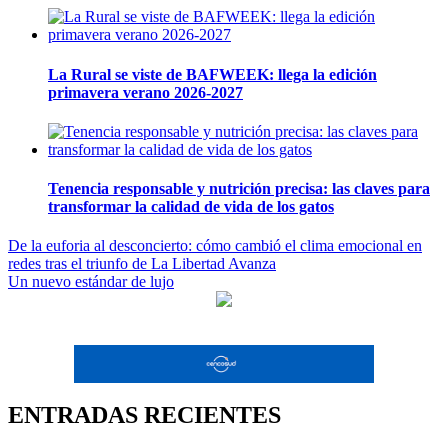
La Rural se viste de BAFWEEK: llega la edición
primavera verano 2026-2027
Tenencia responsable y nutrición precisa: las claves para
transformar la calidad de vida de los gatos
Navegación
De la euforia al desconcierto: cómo cambió el clima emocional en
redes tras el triunfo de La Libertad Avanza
de
Un nuevo estándar de lujo
entradas
ENTRADAS RECIENTES