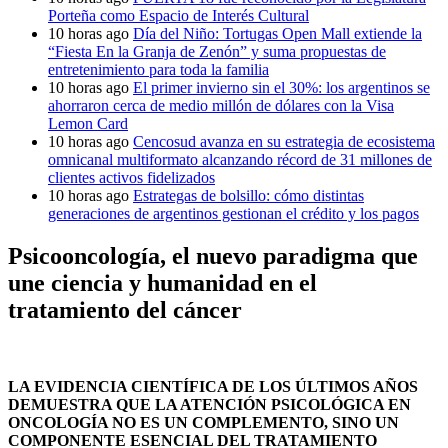
Porteña como Espacio de Interés Cultural
10 horas ago
Día del Niño: Tortugas Open Mall extiende la
“Fiesta En la Granja de Zenón” y suma propuestas de
entretenimiento para toda la familia
10 horas ago
El primer invierno sin el 30%: los argentinos se
ahorraron cerca de medio millón de dólares con la Visa
Lemon Card
10 horas ago
Cencosud avanza en su estrategia de ecosistema
omnicanal multiformato alcanzando récord de 31 millones de
clientes activos fidelizados
10 horas ago
Estrategas de bolsillo: cómo distintas
generaciones de argentinos gestionan el crédito y los pagos
Psicooncología, el nuevo paradigma que
une ciencia y humanidad en el
tratamiento del cáncer
LA EVIDENCIA CIENTÍFICA DE LOS ÚLTIMOS AÑOS
DEMUESTRA QUE LA ATENCIÓN PSICOLÓGICA EN
ONCOLOGÍA NO ES UN COMPLEMENTO, SINO UN
COMPONENTE ESENCIAL DEL TRATAMIENTO