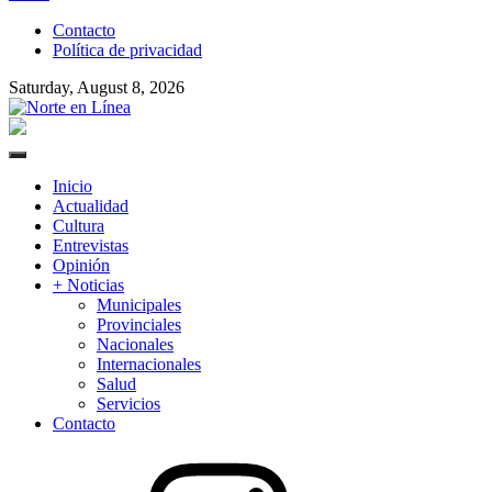
to
Contacto
content
Política de privacidad
Saturday, August 8, 2026
Norte en Línea
Primary
Menu
Inicio
Actualidad
Cultura
Entrevistas
Opinión
+ Noticias
Municipales
Provinciales
Nacionales
Internacionales
Salud
Servicios
Contacto
Instagram