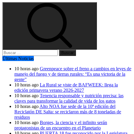
Buscar:
Últimas Noticias
10 horas ago
Greenpeace sobre el freno a cambios en leyes de
manejo del fuego y de tierras rurales: “Es una victoria de la
gente”
10 horas ago
La Rural se viste de BAFWEEK: llega la
edición primavera verano 2026-2027
10 horas ago
Tenencia responsable y nutrición precisa: las
claves para transformar la calidad de vida de los gatos
10 horas ago
Alto NOA fue sede de la 10ª edición del
Reciclatón DE Salta: se reciclaron más de 8 toneladas de
residuos
10 horas ago
Borges, la ciencia y el infinito serán
protagonistas de un encuentro en el Planetario
10 horas ago
PUERTA 18 fue reconocido por la Legislatura