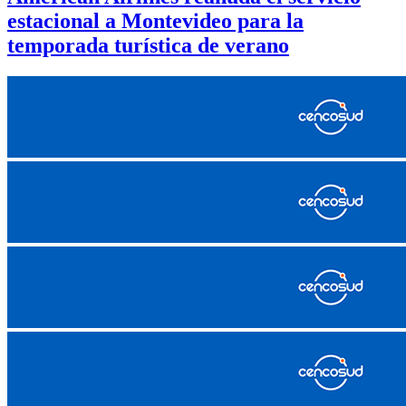
estacional a Montevideo para la
temporada turística de verano