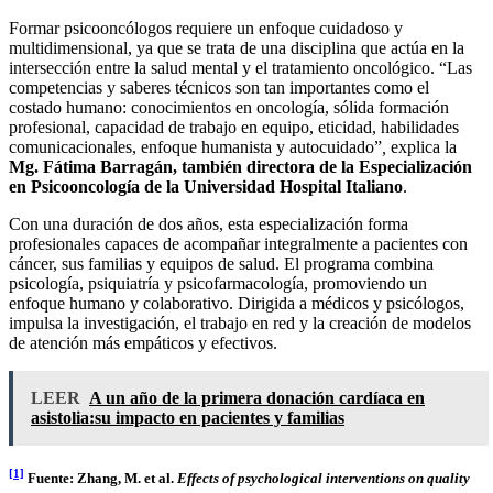
Formar psicooncólogos requiere un enfoque cuidadoso y
multidimensional, ya que se trata de una disciplina que actúa en la
intersección entre la salud mental y el tratamiento oncológico. “Las
competencias y saberes técnicos son tan importantes como el
costado humano: conocimientos en oncología, sólida formación
profesional, capacidad de trabajo en equipo, eticidad, habilidades
comunicacionales, enfoque humanista y autocuidado”
,
explica la
Mg. Fátima Barragán, también directora de la Especialización
en Psicooncología de la Universidad Hospital Italiano
.
Con una duración de dos años, esta especialización forma
profesionales capaces de acompañar integralmente a pacientes con
cáncer, sus familias y equipos de salud. El programa combina
psicología, psiquiatría y psicofarmacología, promoviendo un
enfoque humano y colaborativo. Dirigida a médicos y psicólogos,
impulsa la investigación, el trabajo en red y la creación de modelos
de atención más empáticos y efectivos.
LEER
A un año de la primera donación cardíaca en
asistolia:su impacto en pacientes y familias
[1]
Fuente: Zhang, M. et al.
Effects of psychological interventions on quality