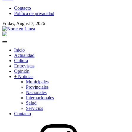
to
Contacto
content
Política de privacidad
Friday, August 7, 2026
Norte en Línea
Primary
Menu
Inicio
Actualidad
Cultura
Entrevistas
Opinión
+ Noticias
Municipales
Provinciales
Nacionales
Internacionales
Salud
Servicios
Contacto
Instagram