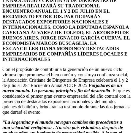
LA ASOCIACIÓN CRISTIANA DE DIRIGENTES DE
EMPRESA REALIZARÁ SU TRADICIONAL
ENCUENTRO ANUAL EL 1 Y 2 DE JULIO EN EL
REGIMIENTO PATRICIOS. PARTICIPARÁN
DESTACADOS EXPOSITORES NACIONALES E
INTERNACIONALES, COMO LA DIPUTADA ESPAÑOLA
CAYETANA ÁLVAREZ DE TOLEDO, EL ARZOBISPO DE
BUENOS AIRES, JORGE IGNACIO GARCÍA CUERVA, EL
ECONOMISTA MARCOS BUSCAGLIA, LA
EXCANCILLER DIANA MONDINO Y DESTACADOS
EMPRESARIOS DE COMPAÑÍAS LÍDERES LOCALES E
INTERNACIONALES
Con el propósito de contribuir a la generación de un nuevo ciclo
virtuoso que promueva el bien común y construya confianza social,
la Asociación Cristiana de Dirigentes de Empresa celebrará el 1 y 2
de julio su 28° Encuentro Anual ACDE 2025
Forjadores de un
nuevo mundo. La persona, principio y fin del desarrollo
. El que es
considerado el primer gran evento empresarial del año contará con la
presencia de destacados expositores nacionales y del mundo,
quienes debatirán y brindarán su testimonio durante las dos jornadas
que durará el evento.
“La Argentina y el mundo navegan cambios sin precedentes a
una velocidad vertiginosa . Nuestro país vislumbra, después de
muchos años, un horizonte de prosperidad posible. A la par, el