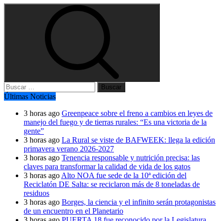
Buscar:
Últimas Noticias
3 horas ago
Greenpeace sobre el freno a cambios en leyes de
manejo del fuego y de tierras rurales: “Es una victoria de la
gente”
3 horas ago
La Rural se viste de BAFWEEK: llega la edición
primavera verano 2026-2027
3 horas ago
Tenencia responsable y nutrición precisa: las
claves para transformar la calidad de vida de los gatos
3 horas ago
Alto NOA fue sede de la 10ª edición del
Reciclatón DE Salta: se reciclaron más de 8 toneladas de
residuos
3 horas ago
Borges, la ciencia y el infinito serán protagonistas
de un encuentro en el Planetario
3 horas ago
PUERTA 18 fue reconocido por la Legislatura