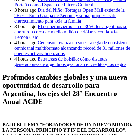
Porteña como Espacio de Interés Cultural
3 horas ago
Día del Niño: Tortugas Open Mall extiende la
“Fiesta En la Granja de Zenón” y suma propuestas de
entretenimiento para toda la familia
3 horas ago
El primer invierno sin el 30%: los argentinos se
ahorraron cerca de medio millón de dólares con la Visa
Lemon Card
4 horas ago
Cencosud avanza en su estrategia de ecosistema
omnicanal multiformato alcanzando récord de 31 millones de
clientes activos fidelizados
4 horas ago
Estrategas de bolsillo: cómo distintas
generaciones de argentinos gestionan el crédito y los pagos
Profundos cambios globales y una nueva
oportunidad de desarrollo para
Argentina, los ejes del 28° Encuentro
Anual ACDE
BAJO EL LEMA “FORJADORES DE UN NUEVO MUNDO.
LA PERSONA, PRINCIPIO Y FIN DEL DESARROLLO”,