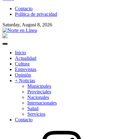
to
Contacto
content
Política de privacidad
Saturday, August 8, 2026
Norte en Línea
Primary
Menu
Inicio
Actualidad
Cultura
Entrevistas
Opinión
+ Noticias
Municipales
Provinciales
Nacionales
Internacionales
Salud
Servicios
Contacto
Instagram