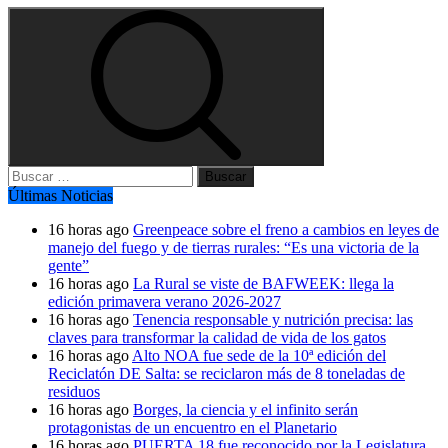
Buscar:
Últimas Noticias
16 horas ago
Greenpeace sobre el freno a cambios en leyes de
manejo del fuego y de tierras rurales: “Es una victoria de la
gente”
16 horas ago
La Rural se viste de BAFWEEK: llega la
edición primavera verano 2026-2027
16 horas ago
Tenencia responsable y nutrición precisa: las
claves para transformar la calidad de vida de los gatos
16 horas ago
Alto NOA fue sede de la 10ª edición del
Reciclatón DE Salta: se reciclaron más de 8 toneladas de
residuos
16 horas ago
Borges, la ciencia y el infinito serán
protagonistas de un encuentro en el Planetario
16 horas ago
PUERTA 18 fue reconocido por la Legislatura