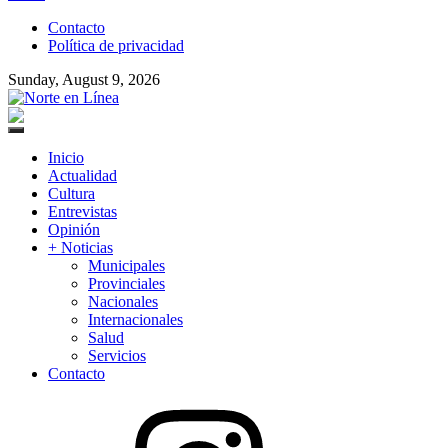
to
Contacto
content
Política de privacidad
Sunday, August 9, 2026
Norte en Línea
Primary
Menu
Inicio
Actualidad
Cultura
Entrevistas
Opinión
+ Noticias
Municipales
Provinciales
Nacionales
Internacionales
Salud
Servicios
Contacto
Instagram