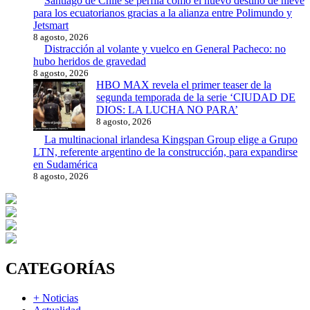
Santiago de Chile se perfila como el nuevo destino de nieve
para los ecuatorianos gracias a la alianza entre Polimundo y
Jetsmart
8 agosto, 2026
Distracción al volante y vuelco en General Pacheco: no
hubo heridos de gravedad
8 agosto, 2026
HBO MAX revela el primer teaser de la
segunda temporada de la serie ‘CIUDAD DE
DIOS: LA LUCHA NO PARA’
8 agosto, 2026
La multinacional irlandesa Kingspan Group elige a Grupo
LTN, referente argentino de la construcción, para expandirse
en Sudamérica
8 agosto, 2026
CATEGORÍAS
+ Noticias