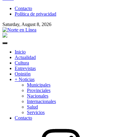
to
Contacto
content
Política de privacidad
Saturday, August 8, 2026
Norte en Línea
Primary
Menu
Inicio
Actualidad
Cultura
Entrevistas
Opinión
+ Noticias
Municipales
Provinciales
Nacionales
Internacionales
Salud
Servicios
Contacto
Instagram