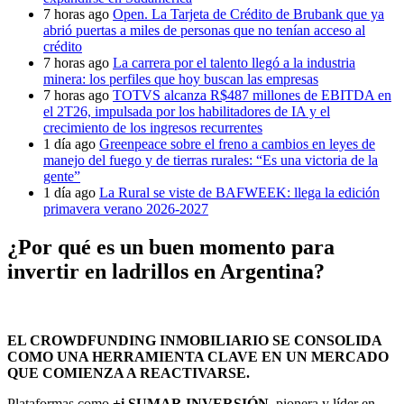
7 horas ago
Open. La Tarjeta de Crédito de Brubank que ya
abrió puertas a miles de personas que no tenían acceso al
crédito
7 horas ago
La carrera por el talento llegó a la industria
minera: los perfiles que hoy buscan las empresas
7 horas ago
TOTVS alcanza R$487 millones de EBITDA en
el 2T26, impulsada por los habilitadores de IA y el
crecimiento de los ingresos recurrentes
1 día ago
Greenpeace sobre el freno a cambios en leyes de
manejo del fuego y de tierras rurales: “Es una victoria de la
gente”
1 día ago
La Rural se viste de BAFWEEK: llega la edición
primavera verano 2026-2027
¿Por qué es un buen momento para
invertir en ladrillos en Argentina?
EL CROWDFUNDING INMOBILIARIO SE CONSOLIDA
COMO UNA HERRAMIENTA CLAVE EN UN MERCADO
QUE COMIENZA A REACTIVARSE.
Plataformas como
+i SUMAR INVERSIÓN,
pionera y líder en