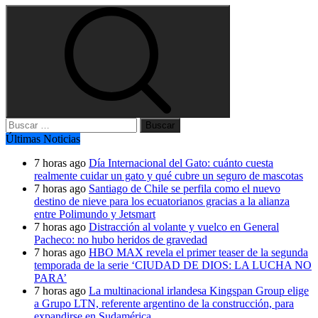
Buscar:
Últimas Noticias
7 horas ago
Día Internacional del Gato: cuánto cuesta
realmente cuidar un gato y qué cubre un seguro de mascotas
7 horas ago
Santiago de Chile se perfila como el nuevo
destino de nieve para los ecuatorianos gracias a la alianza
entre Polimundo y Jetsmart
7 horas ago
Distracción al volante y vuelco en General
Pacheco: no hubo heridos de gravedad
7 horas ago
HBO MAX revela el primer teaser de la segunda
temporada de la serie ‘CIUDAD DE DIOS: LA LUCHA NO
PARA’
7 horas ago
La multinacional irlandesa Kingspan Group elige
a Grupo LTN, referente argentino de la construcción, para
expandirse en Sudamérica