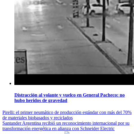
Distracción al volante y vuelco en General Pacheco: no
hubo heridos de gravedad
Navegación
Pirelli: el primer neumático de producción estándar con más del 70%
de materiales biobasados y reciclados
de
Santander Argentina recibió un reconocimiento internacional por su
entradas
transformación energética en alianza con Schneider Electric