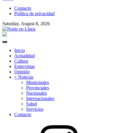
to
Contacto
content
Política de privacidad
Saturday, August 8, 2026
Norte en Línea
Primary
Menu
Inicio
Actualidad
Cultura
Entrevistas
Opinión
+ Noticias
Municipales
Provinciales
Nacionales
Internacionales
Salud
Servicios
Contacto
Instagram