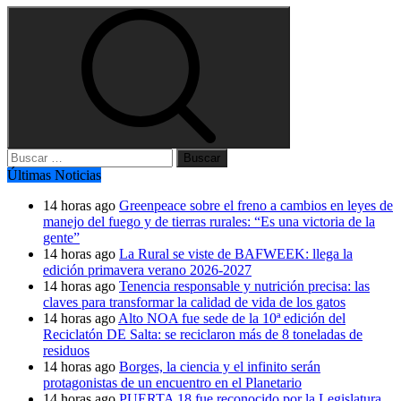
Buscar:
Últimas Noticias
14 horas ago
Greenpeace sobre el freno a cambios en leyes de
manejo del fuego y de tierras rurales: “Es una victoria de la
gente”
14 horas ago
La Rural se viste de BAFWEEK: llega la
edición primavera verano 2026-2027
14 horas ago
Tenencia responsable y nutrición precisa: las
claves para transformar la calidad de vida de los gatos
14 horas ago
Alto NOA fue sede de la 10ª edición del
Reciclatón DE Salta: se reciclaron más de 8 toneladas de
residuos
14 horas ago
Borges, la ciencia y el infinito serán
protagonistas de un encuentro en el Planetario
14 horas ago
PUERTA 18 fue reconocido por la Legislatura