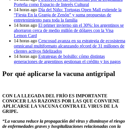
Porteña como Espacio de Interés Cultural
14 horas ago
Día del Niño: Tortugas Open Mall extiende la
“Fiesta En la Granja de Zenón” y suma propuestas de
entretenimiento para toda la familia
14 horas ago
El primer invierno sin el 30%: los argentinos se
ahorraron cerca de medio millón de dólares con la Visa
Lemon Card
14 horas ago
Cencosud avanza en su estrategia de ecosistema
omnicanal multiformato alcanzando récord de 31 millones de
clientes activos fidelizados
14 horas ago
Estrategas de bolsillo: cómo distintas
generaciones de argentinos gestionan el crédito y los pagos
Por qué aplicarse la vacuna antigripal
CON LA LLEGADA DEL FRÍO ES IMPORTANTE
CONOCER LAS RAZONES POR LAS QUE CONVIENE
APLICARSE LA VACUNA CONTRA EL VIRUS DE LA
GRIPE.
“La vacuna reduce la propagación del virus y disminuye el riesgo
de enfermedades graves y hospitalizaciones relacionadas con la