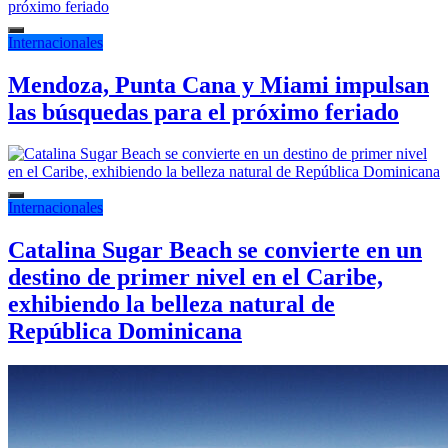
Internacionales
Mendoza, Punta Cana y Miami impulsan
las búsquedas para el próximo feriado
Internacionales
Catalina Sugar Beach se convierte en un
destino de primer nivel en el Caribe,
exhibiendo la belleza natural de
República Dominicana