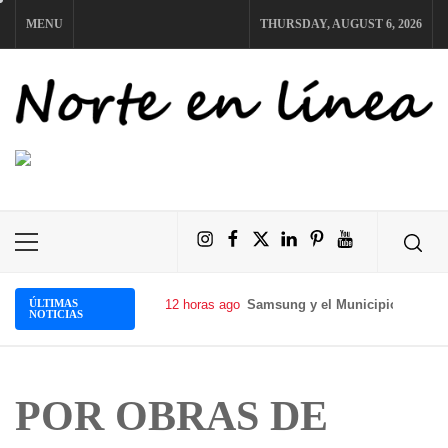
Skip
MENU
THURSDAY, AUGUST 6, 2026
to
content
NORTE EN LÍNEA
Instagram
Facebook
X
LinkedIn
Pinterest
YouTube
Primary
Menu
ÚLTIMAS
12 horas ago
Samsung y el Municipio de Tafí 
NOTICIAS
POR OBRAS DE