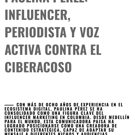
INFLUENCER,
PERIODISTA Y VOZ
ACTIVA CONTRA EL
CIBERACOSO
CON MÁS DE OCHO AÑOS DE EXPERIENCIA EN EL
ECOSISTEMA DIGITAL, PAULINA PÉREZ SE HA
CONSOLIDADO COMO UNA FIGURA CLAVE DEL
INFLUENCER MARKETING EN COLOMBIA. DESDE MEDELLÍN
PARA EL MUNDO, ESTA COMUNICADORA PAISA HA
LOGRADO POSICIONARSE COMO UNA CREADORA DE
CONTENIDO ESTRATÉGICA, CAPAZ DE ADAPTAR SU
MENSAJE A DIFERENTES NICHOS Y AUDIENCIAS,