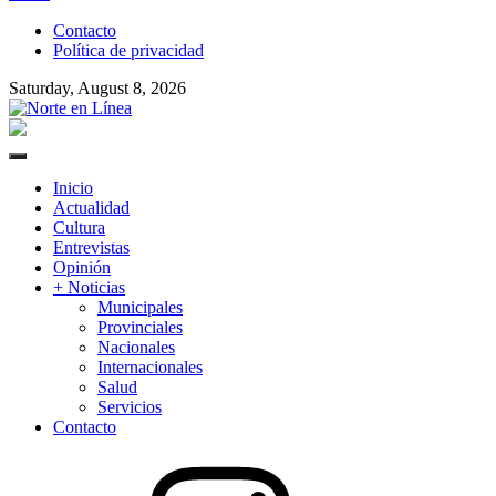
to
Contacto
content
Política de privacidad
Saturday, August 8, 2026
Norte en Línea
Primary
Menu
Inicio
Actualidad
Cultura
Entrevistas
Opinión
+ Noticias
Municipales
Provinciales
Nacionales
Internacionales
Salud
Servicios
Contacto
Instagram