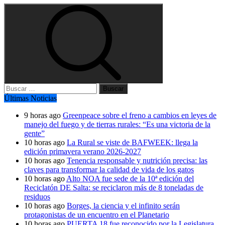
Buscar:
Últimas Noticias
9 horas ago
Greenpeace sobre el freno a cambios en leyes de
manejo del fuego y de tierras rurales: “Es una victoria de la
gente”
10 horas ago
La Rural se viste de BAFWEEK: llega la
edición primavera verano 2026-2027
10 horas ago
Tenencia responsable y nutrición precisa: las
claves para transformar la calidad de vida de los gatos
10 horas ago
Alto NOA fue sede de la 10ª edición del
Reciclatón DE Salta: se reciclaron más de 8 toneladas de
residuos
10 horas ago
Borges, la ciencia y el infinito serán
protagonistas de un encuentro en el Planetario
10 horas ago
PUERTA 18 fue reconocido por la Legislatura