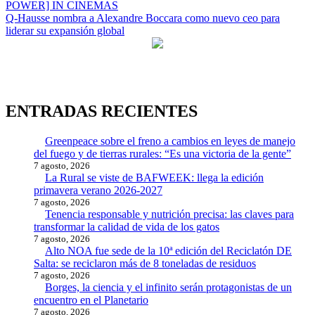
POWER] IN CINEMAS
de
Q-Hausse nombra a Alexandre Boccara como nuevo ceo para
entradas
liderar su expansión global
ENTRADAS RECIENTES
Greenpeace sobre el freno a cambios en leyes de manejo
del fuego y de tierras rurales: “Es una victoria de la gente”
7 agosto, 2026
La Rural se viste de BAFWEEK: llega la edición
primavera verano 2026-2027
7 agosto, 2026
Tenencia responsable y nutrición precisa: las claves para
transformar la calidad de vida de los gatos
7 agosto, 2026
Alto NOA fue sede de la 10ª edición del Reciclatón DE
Salta: se reciclaron más de 8 toneladas de residuos
7 agosto, 2026
Borges, la ciencia y el infinito serán protagonistas de un
encuentro en el Planetario
7 agosto, 2026