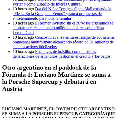
Porteña como Espacio de Interés Cultural
10 horas ago
Día del Niño: Tortugas Open Mall extiende la
“Fiesta En la Granja de Zenón” y suma propuestas de
entretenimiento para toda la familia
10 horas ago
El primer invierno sin el 30%: los argentinos se
ahorraron cerca de medio millón de dólares con la Visa
Lemon Card
10 horas ago
Cencosud avanza en su estrategia de ecosistema
omnicanal multiformato alcanzando récord de 31 millones de
clientes activos fidelizados
10 horas ago
Estrategas de bolsillo: cómo distintas
generaciones de argentinos gestionan el crédito y los pagos
Otro argentino en el paddock de la
Fórmula 1: Luciano Martínez se suma a
la Porsche Supercup y debutará en
Austria
LUCIANO MARTINEZ, EL JOVEN PILOTO ARGENTINO,
SE SUMA A LA PORSCHE SUPERCUP, CATEGORÍA QUE