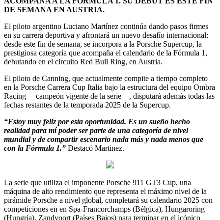
ACOMPAÑA A LA FÓRMULA 1. SU DEBUT ES ESTE FIN
DE SEMANA EN AUSTRIA.
El piloto argentino Luciano Martínez continúa dando pasos firmes
en su carrera deportiva y afrontará un nuevo desafío internacional:
desde este fin de semana, se incorpora a la Porsche Supercup, la
prestigiosa categoría que acompaña el calendario de la Fórmula 1,
debutando en el circuito Red Bull Ring, en Austria.
El piloto de Canning, que actualmente compite a tiempo completo
en la Porsche Carrera Cup Italia bajo la estructura del equipo Ombra
Racing —campeón vigente de la serie—, disputará además todas las
fechas restantes de la temporada 2025 de la Supercup.
“Estoy muy feliz por esta oportunidad. Es un sueño hecho
realidad para mí poder ser parte de una categoría de nivel
mundial y de compartir escenario nada más y nada menos que
con la Fórmula 1.”
Destacó Martinez.
La serie que utiliza el imponente Porsche 911 GT3 Cup, una
máquina de alto rendimiento que representa el máximo nivel de la
pirámide Porsche a nivel global, completará su calendario 2025 con
competiciones en en Spa-Francorchamps (Bélgica), Hungaroring
(Hungría), Zandvoort (Países Bajos) para terminar en el icónico