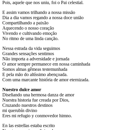
Pois, aquele que nos uniu, foi o Pai celestial.
E assim vamos trilhando a nossa missão
Dia a dia vamos regando a nossa doce união
Compartilhando a paixão
Aquecendo o nosso coração
Vivendo e cultivando emoção
No ritmo de uma linda canção.
Nessa estrada da vida seguimos
Grandes sensações sentimos
Não importa a adversidade e jornada
O amor sempre permanece em nossa caminhada
Somos almas gêmeas testemunhada
E pela mão do altíssimo abençoada.
Com uma marcante história de amor eternizada.
Nuestro dulce amor
Diseñando una hermosa danza de amor
Nuestra historia fue creada por Dios,
Cruzando nuestros destinos
mi querubín divino
Eres mi refugio y conmovedor himno.
En las estrellas estaba escrito