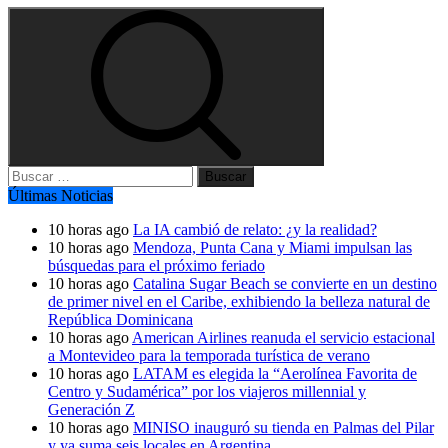
Buscar:
Últimas Noticias
10 horas ago
La IA cambió de relato: ¿y la realidad?
10 horas ago
Mendoza, Punta Cana y Miami impulsan las
búsquedas para el próximo feriado
10 horas ago
Catalina Sugar Beach se convierte en un destino
de primer nivel en el Caribe, exhibiendo la belleza natural de
República Dominicana
10 horas ago
American Airlines reanuda el servicio estacional
a Montevideo para la temporada turística de verano
10 horas ago
LATAM es elegida la “Aerolínea Favorita de
Centro y Sudamérica” por los viajeros millennial y
Generación Z
10 horas ago
MINISO inauguró su tienda en Palmas del Pilar
y ya suma seis locales en Argentina