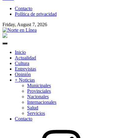
to
Contacto
content
Política de privacidad
Friday, August 7, 2026
Norte en Línea
Primary
Menu
Inicio
Actualidad
Cultura
Entrevistas
Opinión
+ Noticias
Municipales
Provinciales
Nacionales
Internacionales
Salud
Servicios
Contacto
Instagram