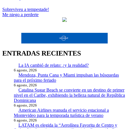
Navegación
Sobreviveu a tempestade!
Me niego a perderte
de
entradas
ENTRADAS RECIENTES
La IA cambió de relato: ¿y la realidad?
6 agosto, 2026
Mendoza, Punta Cana y Miami impulsan las búsquedas
para el próximo feriado
6 agosto, 2026
Catalina Sugar Beach se convierte en un destino de primer
nivel en el Caribe, exhibiendo la belleza natural de República
Dominicana
6 agosto, 2026
American Airlines reanuda el servicio estacional a
Montevideo para la temporada turística de verano
6 agosto, 2026
LATAM es elegida la “Aerolínea Favorita de Centro y