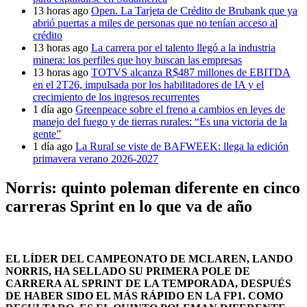
13 horas ago
Open. La Tarjeta de Crédito de Brubank que ya
abrió puertas a miles de personas que no tenían acceso al
crédito
13 horas ago
La carrera por el talento llegó a la industria
minera: los perfiles que hoy buscan las empresas
13 horas ago
TOTVS alcanza R$487 millones de EBITDA
en el 2T26, impulsada por los habilitadores de IA y el
crecimiento de los ingresos recurrentes
1 día ago
Greenpeace sobre el freno a cambios en leyes de
manejo del fuego y de tierras rurales: “Es una victoria de la
gente”
1 día ago
La Rural se viste de BAFWEEK: llega la edición
primavera verano 2026-2027
Norris: quinto poleman diferente en cinco
carreras Sprint en lo que va de año
EL LÍDER DEL CAMPEONATO DE MCLAREN, LANDO
NORRIS, HA SELLADO SU PRIMERA POLE DE
CARRERA AL SPRINT DE LA TEMPORADA, DESPUÉS
DE HABER SIDO EL MÁS RÁPIDO EN LA FP1. COMO