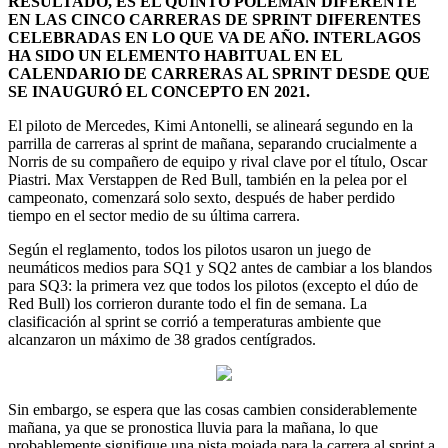
RESULTADO, ES EL QUINTO POLEMAN DIFERENTE
EN LAS CINCO CARRERAS DE SPRINT DIFERENTES
CELEBRADAS EN LO QUE VA DE AÑO. INTERLAGOS
HA SIDO UN ELEMENTO HABITUAL EN EL
CALENDARIO DE CARRERAS AL SPRINT DESDE QUE
SE INAUGURÓ EL CONCEPTO EN 2021.
El piloto de Mercedes, Kimi Antonelli, se alineará segundo en la
parrilla de carreras al sprint de mañana, separando crucialmente a
Norris de su compañero de equipo y rival clave por el título, Oscar
Piastri. Max Verstappen de Red Bull, también en la pelea por el
campeonato, comenzará solo sexto, después de haber perdido
tiempo en el sector medio de su última carrera.
Según el reglamento, todos los pilotos usaron un juego de
neumáticos medios para SQ1 y SQ2 antes de cambiar a los blandos
para SQ3: la primera vez que todos los pilotos (excepto el dúo de
Red Bull) los corrieron durante todo el fin de semana. La
clasificación al sprint se corrió a temperaturas ambiente que
alcanzaron un máximo de 38 grados centígrados.
Sin embargo, se espera que las cosas cambien considerablemente
mañana, ya que se pronostica lluvia para la mañana, lo que
probablemente signifique una pista mojada para la carrera al sprint a