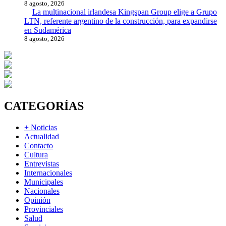
8 agosto, 2026
La multinacional irlandesa Kingspan Group elige a Grupo
LTN, referente argentino de la construcción, para expandirse
en Sudamérica
8 agosto, 2026
CATEGORÍAS
+ Noticias
Actualidad
Contacto
Cultura
Entrevistas
Internacionales
Municipales
Nacionales
Opinión
Provinciales
Salud