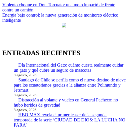
Navegación
Violento choque en Don Torcuato: una moto impactó de frente
contra un camión
de
Energía bajo control: la nueva generación de monitoreo eléctrico
entradas
inteligente
ENTRADAS RECIENTES
Día Internacional del Gato: cuánto cuesta realmente cuidar
un gato y qué cubre un seguro de mascotas
8 agosto, 2026
Santiago de Chile se perfila como el nuevo destino de nieve
para los ecuatorianos gracias a la alianza entre Polimundo y
Jetsmart
8 agosto, 2026
Distracción al volante y vuelco en General Pacheco: no
hubo heridos de gravedad
8 agosto, 2026
HBO MAX revela el primer teaser de la segunda
temporada de la serie ‘CIUDAD DE DIOS: LA LUCHA NO
PARA’