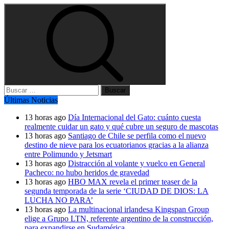
Buscar:
Últimas Noticias
13 horas ago
Día Internacional del Gato: cuánto cuesta
realmente cuidar un gato y qué cubre un seguro de mascotas
13 horas ago
Santiago de Chile se perfila como el nuevo
destino de nieve para los ecuatorianos gracias a la alianza
entre Polimundo y Jetsmart
13 horas ago
Distracción al volante y vuelco en General
Pacheco: no hubo heridos de gravedad
13 horas ago
HBO MAX revela el primer teaser de la
segunda temporada de la serie ‘CIUDAD DE DIOS: LA
LUCHA NO PARA’
13 horas ago
La multinacional irlandesa Kingspan Group
elige a Grupo LTN, referente argentino de la construcción,
para expandirse en Sudamérica