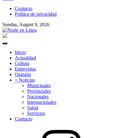
to
Contacto
content
Política de privacidad
Sunday, August 9, 2026
Norte en Línea
Primary
Menu
Inicio
Actualidad
Cultura
Entrevistas
Opinión
+ Noticias
Municipales
Provinciales
Nacionales
Internacionales
Salud
Servicios
Contacto
Instagram