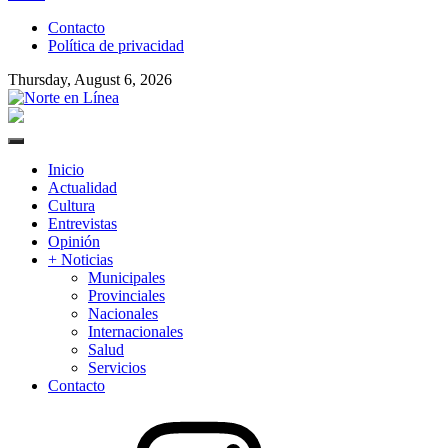
to
Contacto
content
Política de privacidad
Thursday, August 6, 2026
Norte en Línea
Primary
Menu
Inicio
Actualidad
Cultura
Entrevistas
Opinión
+ Noticias
Municipales
Provinciales
Nacionales
Internacionales
Salud
Servicios
Contacto
Instagram