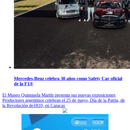
Mercedes-Benz celebra 30 años como Safety Car oficial
de la F1®
Navegación
El Museo Quinquela Martín presenta sus nuevas exposiciones
Productores argentinos celebran el 25 de mayo, Día de la Patria, de
de
la Revolución de1810, en Caracas
entradas