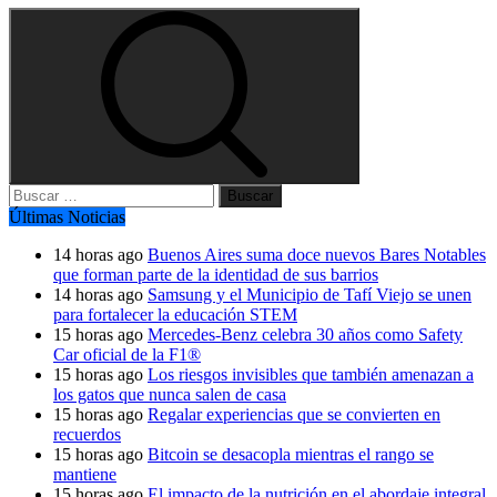
Buscar:
Últimas Noticias
14 horas ago
Buenos Aires suma doce nuevos Bares Notables
que forman parte de la identidad de sus barrios
14 horas ago
Samsung y el Municipio de Tafí Viejo se unen
para fortalecer la educación STEM
15 horas ago
Mercedes-Benz celebra 30 años como Safety
Car oficial de la F1®
15 horas ago
Los riesgos invisibles que también amenazan a
los gatos que nunca salen de casa
15 horas ago
Regalar experiencias que se convierten en
recuerdos
15 horas ago
Bitcoin se desacopla mientras el rango se
mantiene
15 horas ago
El impacto de la nutrición en el abordaje integral