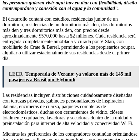
las personas quieren vivir aquí hoy en día: con flexibilidad, diseño
contemporáneo y conexión con el agua y la comunidad”.
El desarrollo contará con estudios, residencias junior de un
dormitorio, residencias de un dormitorio más den, dos dormitorios
más den y tres dormitorios más den, con precios desde
aproximadamente $570,000 hasta $2 millones. Cada residencia será
entregada completamente amoblada y curada por V Starr, con
mobiliario de Crate & Barrel, permitiendo a los propietarios ocupar,
alquilar o utilizar estacionalmente sus residencias desde el primer
día.
LEER
Temporada de Verano: ya volaron más de 145 mil
pasajeros a Brasil por Flybondi
Las residencias incluyen distribuciones cuidadosamente diseñadas
con terrazas privadas, gabinetes personalizados de inspiración
italiana, encimeras de cuarzo, paquetes completos de
electrodomésticos, duchas con cerramientos de vidrio, clósets
totalmente equipados, lavadoras y secadoras dentro de la unidad y
preinstalación para internet de alta velocidad y conectividad Wi-Fi.
Mientras las preferencias de los compradores continúan orientándose
hacia residencias llave en mano impulsadas por experiencias y con