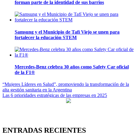
forman parte de la identidad de sus barrios
Samsung y el Municipio de Tafí Viejo se unen para
fortalecer la educación STEM
Mercedes-Benz celebra 30 años como Safety Car oficial
de la F1®
Navegación
“Mujeres Líderes en Salud”, promoviendo la transformación de la
alta gestión sanitaria en la Argentina
de
Las 6 prioridades estratégicas de las empresas en 2025
entradas
ENTRADAS RECIENTES