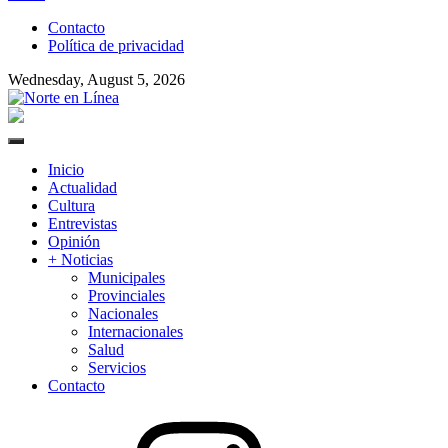
to
Contacto
content
Política de privacidad
Wednesday, August 5, 2026
Norte en Línea
Primary
Menu
Inicio
Actualidad
Cultura
Entrevistas
Opinión
+ Noticias
Municipales
Provinciales
Nacionales
Internacionales
Salud
Servicios
Contacto
Instagram