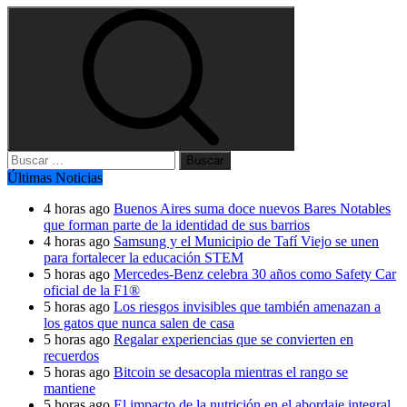
Buscar:
Últimas Noticias
4 horas ago
Buenos Aires suma doce nuevos Bares Notables
que forman parte de la identidad de sus barrios
4 horas ago
Samsung y el Municipio de Tafí Viejo se unen
para fortalecer la educación STEM
5 horas ago
Mercedes-Benz celebra 30 años como Safety Car
oficial de la F1®
5 horas ago
Los riesgos invisibles que también amenazan a
los gatos que nunca salen de casa
5 horas ago
Regalar experiencias que se convierten en
recuerdos
5 horas ago
Bitcoin se desacopla mientras el rango se
mantiene
5 horas ago
El impacto de la nutrición en el abordaje integral