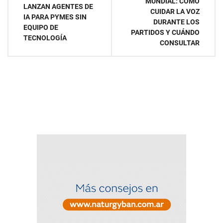
MUNDIAL: CÓMO
LANZAN AGENTES DE
CUIDAR LA VOZ
de
IA PARA PYMES SIN
DURANTE LOS
EQUIPO DE
PARTIDOS Y CUÁNDO
entradas
TECNOLOGÍA
CONSULTAR