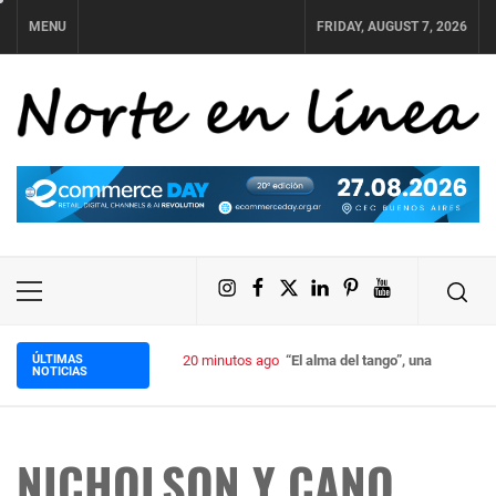
Skip
MENU
FRIDAY, AUGUST 7, 2026
to
content
NORTE EN LÍNEA
Instagram
Facebook
X
LinkedIn
Pinterest
YouTube
Primary
Menu
ÚLTIMAS
20 minutos ago
“El alma del tango”, una imperdib
NOTICIAS
NICHOLSON Y CANO