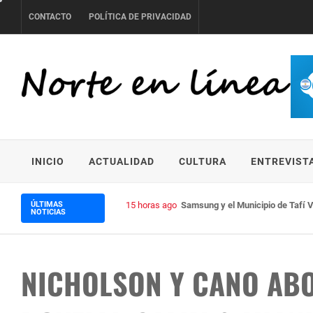
Skip
CONTACTO
POLÍTICA DE PRIVACIDAD
to
content
NORTE EN LÍNEA
INICIO
ACTUALIDAD
CULTURA
ENTREVIST
ÚLTIMAS
15 horas ago
Samsung y el Municipio de Tafí V
NOTICIAS
NICHOLSON Y CANO ABO