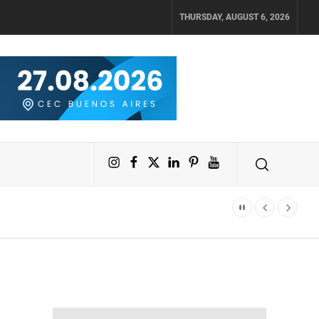
THURSDAY, AUGUST 6, 2026
Instagram
Facebook
X
LinkedIn
Pinterest
YouTube