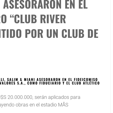
I ASESORARON EN EL
RO “CLUB RIVER
ITIDO POR UN CLUB DE
LI, SALIM & MIANI ASESORARON EN EL FIDEICOMISO
ALORES S.A., COMO FIDUCIARIO Y EL CLUB ATLÉTICO
$S 20.000.000, serán aplicados para
cluyendo obras en el estadio MÂS