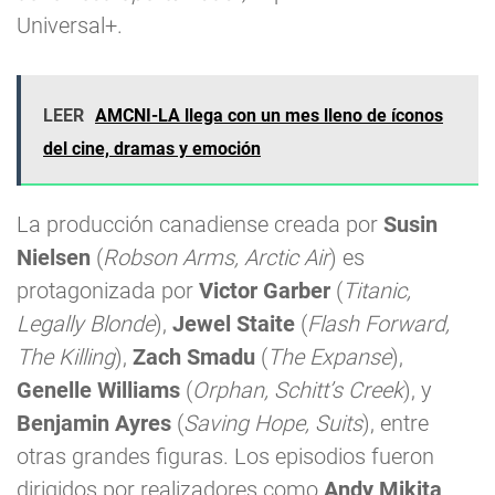
Universal+.
LEER
AMCNI-LA llega con un mes lleno de íconos
del cine, dramas y emoción
La producción canadiense creada por
Susin
Nielsen
(
Robson Arms, Arctic Air
) es
protagonizada por
Victor Garber
(
Titanic,
Legally Blonde
),
Jewel Staite
(
Flash Forward,
The Killing
),
Zach Smadu
(
The Expanse
),
Genelle Williams
(
Orphan, Schitt’s Creek
), y
Benjamin Ayres
(
Saving Hope, Suits
), entre
otras grandes figuras. Los episodios fueron
dirigidos por realizadores como
Andy Mikita