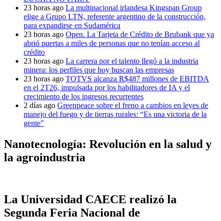
23 horas ago
La multinacional irlandesa Kingspan Group
elige a Grupo LTN, referente argentino de la construcción,
para expandirse en Sudamérica
23 horas ago
Open. La Tarjeta de Crédito de Brubank que ya
abrió puertas a miles de personas que no tenían acceso al
crédito
23 horas ago
La carrera por el talento llegó a la industria
minera: los perfiles que hoy buscan las empresas
23 horas ago
TOTVS alcanza R$487 millones de EBITDA
en el 2T26, impulsada por los habilitadores de IA y el
crecimiento de los ingresos recurrentes
2 días ago
Greenpeace sobre el freno a cambios en leyes de
manejo del fuego y de tierras rurales: “Es una victoria de la
gente”
Nanotecnología: Revolución en la salud y
la agroindustria
La Universidad CAECE realizó la
Segunda Feria Nacional de