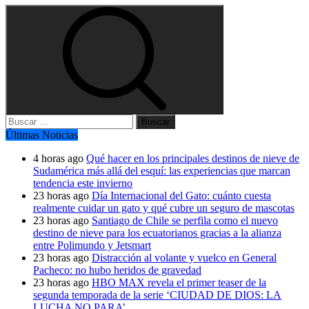
Buscar:
Últimas Noticias
4 horas ago
Qué hacer en los principales destinos de nieve de
Sudamérica más allá del esquí: las experiencias que marcan
tendencia este invierno
23 horas ago
Día Internacional del Gato: cuánto cuesta
realmente cuidar un gato y qué cubre un seguro de mascotas
23 horas ago
Santiago de Chile se perfila como el nuevo
destino de nieve para los ecuatorianos gracias a la alianza
entre Polimundo y Jetsmart
23 horas ago
Distracción al volante y vuelco en General
Pacheco: no hubo heridos de gravedad
23 horas ago
HBO MAX revela el primer teaser de la
segunda temporada de la serie ‘CIUDAD DE DIOS: LA
LUCHA NO PARA’