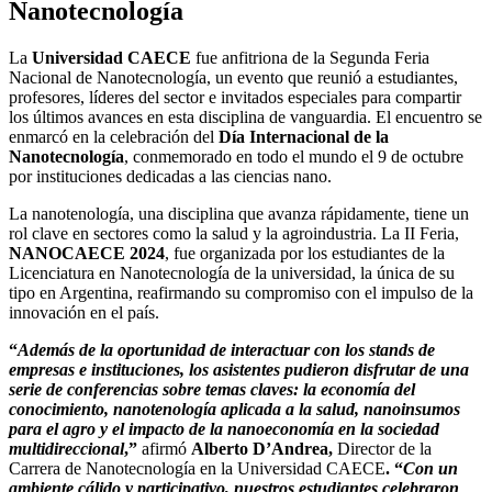
Nanotecnología
La
Universidad CAECE
fue anfitriona de la Segunda Feria
Nacional de Nanotecnología, un evento que reunió a estudiantes,
profesores, líderes del sector e invitados especiales para compartir
los últimos avances en esta disciplina de vanguardia. El encuentro se
enmarcó en la celebración del
Día Internacional de la
Nanotecnología
, conmemorado en todo el mundo el 9 de octubre
por instituciones dedicadas a las ciencias nano.
La nanotenología, una disciplina que avanza rápidamente, tiene un
rol clave en sectores como la salud y la agroindustria. La II Feria,
NANOCAECE 2024
, fue organizada por los estudiantes de la
Licenciatura en Nanotecnología de la universidad, la única de su
tipo en Argentina, reafirmando su compromiso con el impulso de la
innovación en el país.
“
Además de la oportunidad de interactuar con los stands de
empresas e instituciones, los asistentes pudieron disfrutar de una
serie de conferencias sobre temas claves: la economía del
conocimiento, nanotenología aplicada a la salud, nanoinsumos
para el agro y el impacto de la nanoeconomía en la sociedad
multidireccional
,”
afirmó
Alberto D’Andrea
,
Director de la
Carrera de Nanotecnología en la Universidad CAECE
. “
Con un
ambiente cálido y participativo, nuestros estudiantes celebraron