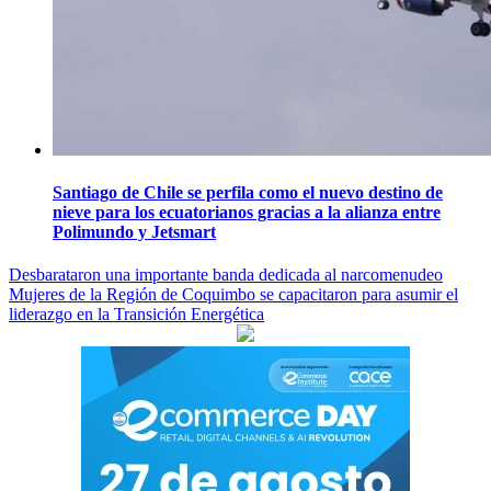
Santiago de Chile se perfila como el nuevo destino de
nieve para los ecuatorianos gracias a la alianza entre
Polimundo y Jetsmart
Navegación
Desbarataron una importante banda dedicada al narcomenudeo
Mujeres de la Región de Coquimbo se capacitaron para asumir el
de
liderazgo en la Transición Energética
entradas