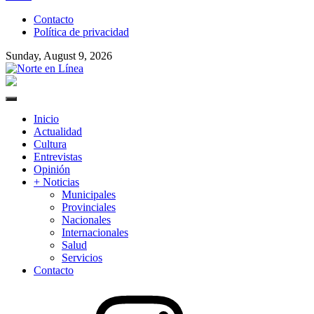
to
Contacto
content
Política de privacidad
Sunday, August 9, 2026
Norte en Línea
Primary
Menu
Inicio
Actualidad
Cultura
Entrevistas
Opinión
+ Noticias
Municipales
Provinciales
Nacionales
Internacionales
Salud
Servicios
Contacto
Instagram