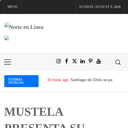
Skip
MENU
SUNDAY, AUGUST 9, 2026
to
content
NORTE EN LÍNEA
Instagram
Facebook
X
LinkedIn
Pinterest
YouTube
Primary
Menu
ÚLTIMAS
16 horas ago
Santiago de Chile se perfila com
NOTICIAS
MUSTELA