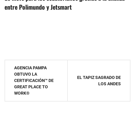
entre Polimundo y Jetsmart
Navegación
AGENCIA PAMPA
OBTUVO LA
de
EL TAPIZ SAGRADO DE
CERTIFICACIÓN™ DE
LOS ANDES
GREAT PLACE TO
entradas
WORK®