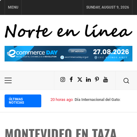
Skip
MENU
SUNDAY, AUGUST 9, 2026
to
content
NORTE EN LÍNEA
Instagram
Facebook
X
LinkedIn
Pinterest
YouTube
Primary
Menu
ÚLTIMAS
20 horas ago
Día Internacional del Gato: cuánto
NOTICIAS
MONTEVIDEO EN TAZA