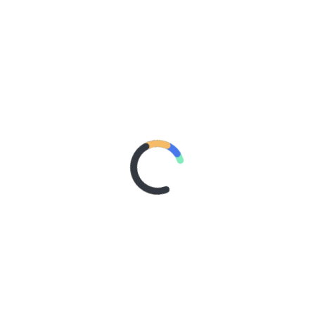
Cómo los poseedores de criptomonedas pueden
usar SHRMiner para explorar más
oportunidades de ingresos y lograr fácilmente
un crecimiento diario del 4% en sus activos
digitales