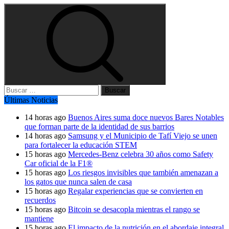
Buscar:
Últimas Noticias
14 horas ago
Buenos Aires suma doce nuevos Bares Notables
que forman parte de la identidad de sus barrios
14 horas ago
Samsung y el Municipio de Tafí Viejo se unen
para fortalecer la educación STEM
15 horas ago
Mercedes-Benz celebra 30 años como Safety
Car oficial de la F1®
15 horas ago
Los riesgos invisibles que también amenazan a
los gatos que nunca salen de casa
15 horas ago
Regalar experiencias que se convierten en
recuerdos
15 horas ago
Bitcoin se desacopla mientras el rango se
mantiene
15 horas ago
El impacto de la nutrición en el abordaje integral