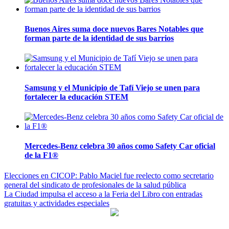
Buenos Aires suma doce nuevos Bares Notables que
forman parte de la identidad de sus barrios
Samsung y el Municipio de Tafí Viejo se unen para
fortalecer la educación STEM
Mercedes-Benz celebra 30 años como Safety Car oficial
de la F1®
Navegación
Elecciones en CICOP: Pablo Maciel fue reelecto como secretario
general del sindicato de profesionales de la salud pública
de
La Ciudad impulsa el acceso a la Feria del Libro con entradas
entradas
gratuitas y actividades especiales