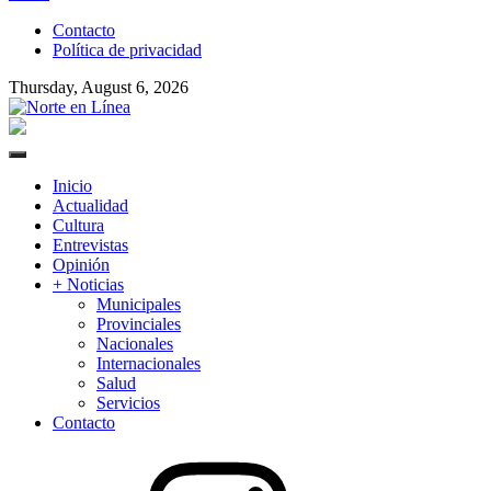
to
Contacto
content
Política de privacidad
Thursday, August 6, 2026
Norte en Línea
Primary
Menu
Inicio
Actualidad
Cultura
Entrevistas
Opinión
+ Noticias
Municipales
Provinciales
Nacionales
Internacionales
Salud
Servicios
Contacto
Instagram