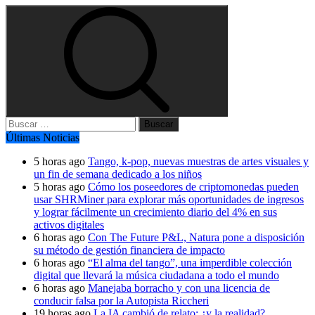
Buscar:
Últimas Noticias
5 horas ago
Tango, k-pop, nuevas muestras de artes visuales y
un fin de semana dedicado a los niños
5 horas ago
Cómo los poseedores de criptomonedas pueden
usar SHRMiner para explorar más oportunidades de ingresos
y lograr fácilmente un crecimiento diario del 4% en sus
activos digitales
6 horas ago
Con The Future P&L, Natura pone a disposición
su método de gestión financiera de impacto
6 horas ago
“El alma del tango”, una imperdible colección
digital que llevará la música ciudadana a todo el mundo
6 horas ago
Manejaba borracho y con una licencia de
conducir falsa por la Autopista Riccheri
19 horas ago
La IA cambió de relato: ¿y la realidad?