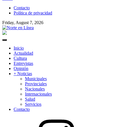
to
Contacto
content
Política de privacidad
Friday, August 7, 2026
Norte en Línea
Primary
Menu
Inicio
Actualidad
Cultura
Entrevistas
Opinión
+ Noticias
Municipales
Provinciales
Nacionales
Internacionales
Salud
Servicios
Contacto
Instagram