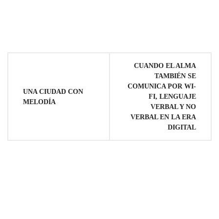
Navegación
CUANDO EL ALMA
TAMBIÉN SE
de
COMUNICA POR WI-
UNA CIUDAD CON
FI, LENGUAJE
MELODÍA
entradas
VERBAL Y NO
VERBAL EN LA ERA
DIGITAL