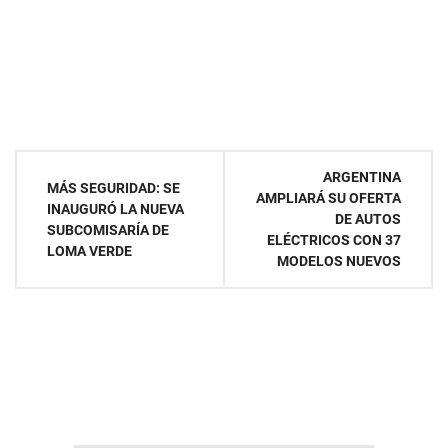
Navegación
ARGENTINA
MÁS SEGURIDAD: SE
AMPLIARÁ SU OFERTA
de
INAUGURÓ LA NUEVA
DE AUTOS
SUBCOMISARÍA DE
ELÉCTRICOS CON 37
entradas
LOMA VERDE
MODELOS NUEVOS