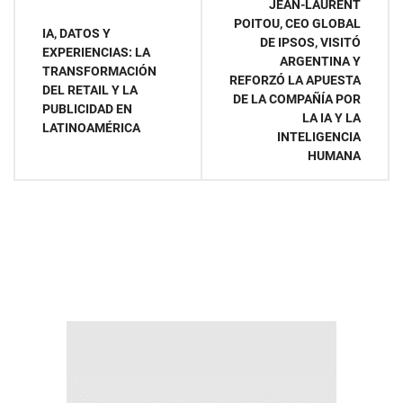
JEAN-LAURENT
POITOU, CEO GLOBAL
de
IA, DATOS Y
DE IPSOS, VISITÓ
EXPERIENCIAS: LA
ARGENTINA Y
entradas
TRANSFORMACIÓN
REFORZÓ LA APUESTA
DEL RETAIL Y LA
DE LA COMPAÑÍA POR
PUBLICIDAD EN
LA IA Y LA
LATINOAMÉRICA
INTELIGENCIA
HUMANA