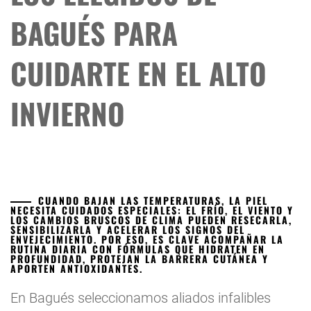
BAGUÉS PARA
CUIDARTE EN EL ALTO
INVIERNO
CUANDO BAJAN LAS TEMPERATURAS, LA PIEL
NECESITA CUIDADOS ESPECIALES: EL FRÍO, EL VIENTO Y
LOS CAMBIOS BRUSCOS DE CLIMA PUEDEN RESECARLA,
SENSIBILIZARLA Y ACELERAR LOS SIGNOS DEL
ENVEJECIMIENTO. POR ESO, ES CLAVE ACOMPAÑAR LA
RUTINA DIARIA CON FÓRMULAS QUE HIDRATEN EN
PROFUNDIDAD, PROTEJAN LA BARRERA CUTÁNEA Y
APORTEN ANTIOXIDANTES.
En Bagués seleccionamos aliados infalibles