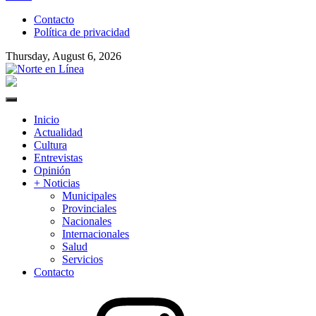
to
Contacto
content
Política de privacidad
Thursday, August 6, 2026
Norte en Línea
Primary
Menu
Inicio
Actualidad
Cultura
Entrevistas
Opinión
+ Noticias
Municipales
Provinciales
Nacionales
Internacionales
Salud
Servicios
Contacto
Instagram