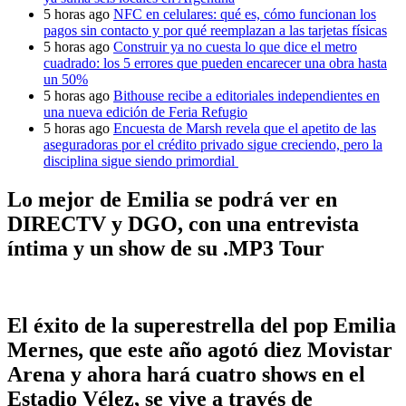
5 horas ago
NFC en celulares: qué es, cómo funcionan los
pagos sin contacto y por qué reemplazan a las tarjetas físicas
5 horas ago
Construir ya no cuesta lo que dice el metro
cuadrado: los 5 errores que pueden encarecer una obra hasta
un 50%
5 horas ago
Bithouse recibe a editoriales independientes en
una nueva edición de Feria Refugio
5 horas ago
Encuesta de Marsh revela que el apetito de las
aseguradoras por el crédito privado sigue creciendo, pero la
disciplina sigue siendo primordial
Lo mejor de Emilia se podrá ver en
DIRECTV y DGO, con una entrevista
íntima y un show de su .MP3 Tour
El éxito de la superestrella del pop Emilia
Mernes, que este año agotó diez Movistar
Arena y ahora hará cuatro shows en el
Estadio Vélez, se vive a través de