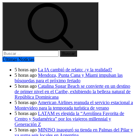
Buscar:
Últimas Noticias
5 horas ago
La IA cambió de relato: ¿y la realidad?
5 horas ago
Mendoza, Punta Cana y Miami impulsan las
búsquedas para el próximo feriado
5 horas ago
Catalina Sugar Beach se convierte en un destino
de primer nivel en el Caribe, exhibiendo la belleza natural de
República Dominicana
5 horas ago
American Airlines reanuda el servicio estacional a
Montevideo para la temporada turística de verano
5 horas ago
LATAM es elegida la “Aerolínea Favorita de
Centro y Sudamérica” por los viajeros millennial y
Generación Z
5 horas ago
MINISO inauguró su tienda en Palmas del Pilar y
ya suma seis locales en Argentina