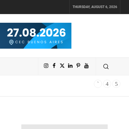
THURSDAY, AUGUST 6, 2026
Instagram
Facebook
X
LinkedIn
Pinterest
YouTube