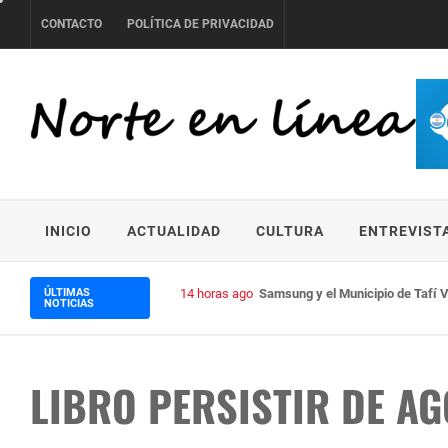
Skip
CONTACTO
POLÍTICA DE PRIVACIDAD
to
content
NORTE EN LÍNEA
INICIO
ACTUALIDAD
CULTURA
ENTREVIST
ÚLTIMAS
14 horas ago
Samsung y el Municipio de Tafí V
NOTICIAS
LIBRO PERSISTIR DE AG