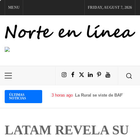
Skip
MENU
FRIDAY, AUGUST 7, 2026
to
content
NORTE EN LÍNEA
Instagram
Facebook
X
LinkedIn
Pinterest
YouTube
Primary
Menu
ÚLTIMAS
3 horas ago
La Rural se viste de BAFWEEK: ll
NOTICIAS
LATAM REVELA SU