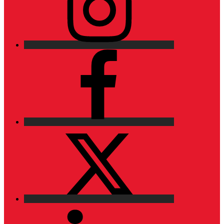
Facebook
X
LinkedIn