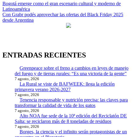
Navegación
Bogotá emerge como el gran escenario cultural y moderno de
Latinoamérica
de
Con Grabr podés aprovechar las ofertas del Black Friday 2025
entradas
desde Argentina
ENTRADAS RECIENTES
Greenpeace sobre el freno a cambios en leyes de manejo
del fuego y de tierras rurales: “Es una victoria de la gente”
7 agosto, 2026
La Rural se viste de BAFWEEK: llega la edición
primavera verano 2026-2027
7 agosto, 2026
Tenencia responsable y nutrición precisa: las claves para
transformar la calidad de vida de los gatos
7 agosto, 2026
Alto NOA fue sede de la 10ª edición del Reciclatón DE
Salta: se reciclaron más de 8 toneladas de residuos
7 agosto, 2026
Borges, la ciencia y el infinito serán protagonistas de un