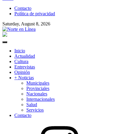
to
Contacto
content
Política de privacidad
Saturday, August 8, 2026
Norte en Línea
Primary
Menu
Inicio
Actualidad
Cultura
Entrevistas
Opinión
+ Noticias
Municipales
Provinciales
Nacionales
Internacionales
Salud
Servicios
Contacto
Instagram