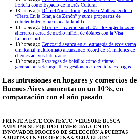
Porteña como Espacio de Interés Cultural
13 horas ago
Día del Niño: Tortugas Open Mall extiende la
“Fiesta En la Granja de Zenón” y suma propuestas de
entretenimiento para toda la familia
13 horas ago
El primer invierno sin el 30%: los argentinos se
ahorraron cerca de medio millón de dólares con la Visa
Lemon Card
13 horas ago
Cencosud avanza en su estrategia de ecosistema
omnicanal multiformato alcanzando récord de 31 millones de
clientes activos fidelizados
13 horas ago
Estrategas de bolsillo: cómo distintas
generaciones de argentinos gestionan el crédito y los pagos
Las intrusiones en hogares y comercios de
Buenos Aires aumentaron un 10%, en
comparación con el año pasado
FRENTE A ESTE CONTEXTO, VERISURE BUSCA
AMPLIAR SU EQUIPO COMERCIAL CON UN
INNOVADOR PROCESO DE SELECCIÓN A PUERTAS
ABIERTAS EN SUS OFICINAS. SERÁ EL 3 DE