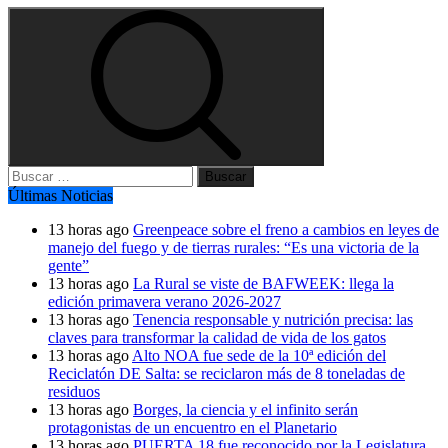
Buscar:
Últimas Noticias
13 horas ago
Greenpeace sobre el freno a cambios en leyes de
manejo del fuego y de tierras rurales: “Es una victoria de la
gente”
13 horas ago
La Rural se viste de BAFWEEK: llega la
edición primavera verano 2026-2027
13 horas ago
Tenencia responsable y nutrición precisa: las
claves para transformar la calidad de vida de los gatos
13 horas ago
Alto NOA fue sede de la 10ª edición del
Reciclatón DE Salta: se reciclaron más de 8 toneladas de
residuos
13 horas ago
Borges, la ciencia y el infinito serán
protagonistas de un encuentro en el Planetario
13 horas ago
PUERTA 18 fue reconocido por la Legislatura