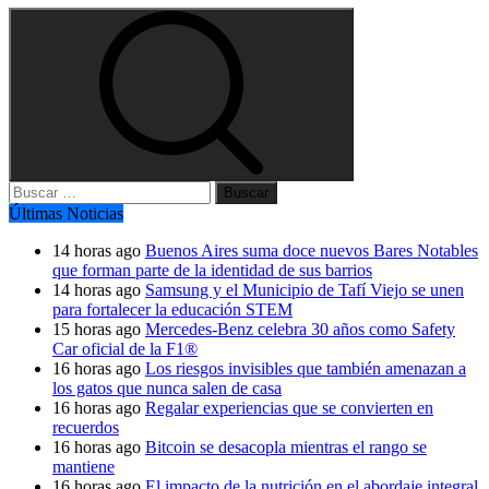
Buscar:
Últimas Noticias
14 horas ago
Buenos Aires suma doce nuevos Bares Notables
que forman parte de la identidad de sus barrios
14 horas ago
Samsung y el Municipio de Tafí Viejo se unen
para fortalecer la educación STEM
15 horas ago
Mercedes-Benz celebra 30 años como Safety
Car oficial de la F1®
16 horas ago
Los riesgos invisibles que también amenazan a
los gatos que nunca salen de casa
16 horas ago
Regalar experiencias que se convierten en
recuerdos
16 horas ago
Bitcoin se desacopla mientras el rango se
mantiene
16 horas ago
El impacto de la nutrición en el abordaje integral