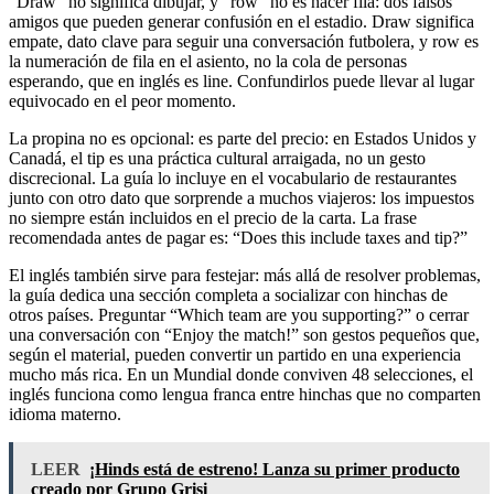
“Draw” no significa dibujar, y “row” no es hacer fila: dos falsos
amigos que pueden generar confusión en el estadio. Draw significa
empate, dato clave para seguir una conversación futbolera, y row es
la numeración de fila en el asiento, no la cola de personas
esperando, que en inglés es line. Confundirlos puede llevar al lugar
equivocado en el peor momento.
La propina no es opcional: es parte del precio: en Estados Unidos y
Canadá, el tip es una práctica cultural arraigada, no un gesto
discrecional. La guía lo incluye en el vocabulario de restaurantes
junto con otro dato que sorprende a muchos viajeros: los impuestos
no siempre están incluidos en el precio de la carta. La frase
recomendada antes de pagar es: “Does this include taxes and tip?”
El inglés también sirve para festejar: más allá de resolver problemas,
la guía dedica una sección completa a socializar con hinchas de
otros países. Preguntar “Which team are you supporting?” o cerrar
una conversación con “Enjoy the match!” son gestos pequeños que,
según el material, pueden convertir un partido en una experiencia
mucho más rica. En un Mundial donde conviven 48 selecciones, el
inglés funciona como lengua franca entre hinchas que no comparten
idioma materno.
LEER
¡Hinds está de estreno! Lanza su primer producto
creado por Grupo Grisi