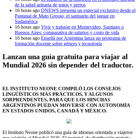
de la salud urinaria de gatos y perros
16 horas ago
DNEWS presenta un especial exclusivo desde el
Pantanal de Mato Grosso, el santuario del jaguar en
Sudamérica
16 horas ago
Vivir y trabajar en Montevideo, Santiago o
Buenos Aires: comparativa de salarios y costo de vida
16 horas ago
Enseñá por Argentina lanza un programa de
formación docente sobre género y tecnología
Lanzan una guía gratuita para viajar al
Mundial 2026 sin depender del traductor.
EL INSTITUTO NEONE COMPILÓ LOS CONSEJOS
LINGÜÍSTICOS MÁS PRÁCTICOS, Y ALGUNOS
SORPRENDENTES, PARA QUE LOS HINCHAS
ARGENTINOS PUEDAN MOVERSE CON AUTONOMÍA
EN ESTADOS UNIDOS, CANADÁ Y MÉXICO.
El Instituto Neone publicó una guía de idiomas orientada a viajeros
que asistirán al Mundial 2026. El material, de distribución gratuita,