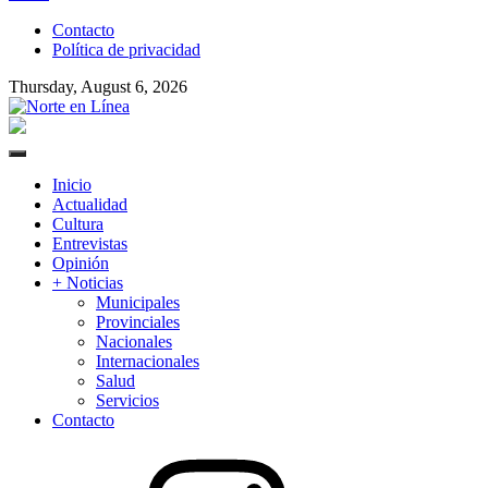
to
Contacto
content
Política de privacidad
Thursday, August 6, 2026
Norte en Línea
Primary
Menu
Inicio
Actualidad
Cultura
Entrevistas
Opinión
+ Noticias
Municipales
Provinciales
Nacionales
Internacionales
Salud
Servicios
Contacto
Instagram