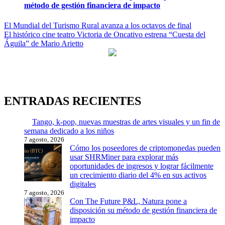
método de gestión financiera de impacto
Navegación
El Mundial del Turismo Rural avanza a los octavos de final
El histórico cine teatro Victoria de Oncativo estrena “Cuesta del
de
Águila” de Mario Arietto
entradas
ENTRADAS RECIENTES
Tango, k-pop, nuevas muestras de artes visuales y un fin de
semana dedicado a los niños
7 agosto, 2026
Cómo los poseedores de criptomonedas pueden
usar SHRMiner para explorar más
oportunidades de ingresos y lograr fácilmente
un crecimiento diario del 4% en sus activos
digitales
7 agosto, 2026
Con The Future P&L, Natura pone a
disposición su método de gestión financiera de
impacto