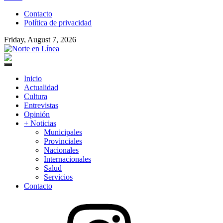
to
Contacto
content
Política de privacidad
Friday, August 7, 2026
Norte en Línea
Primary
Menu
Inicio
Actualidad
Cultura
Entrevistas
Opinión
+ Noticias
Municipales
Provinciales
Nacionales
Internacionales
Salud
Servicios
Contacto
Instagram