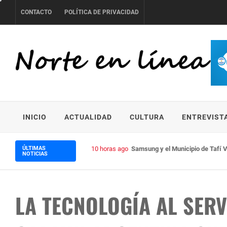
Skip
CONTACTO
POLÍTICA DE PRIVACIDAD
to
content
NORTE EN LÍNEA
INICIO
ACTUALIDAD
CULTURA
ENTREVIST
ÚLTIMAS
10 horas ago
Samsung y el Municipio de Tafí V
NOTICIAS
LA TECNOLOGÍA AL SERV