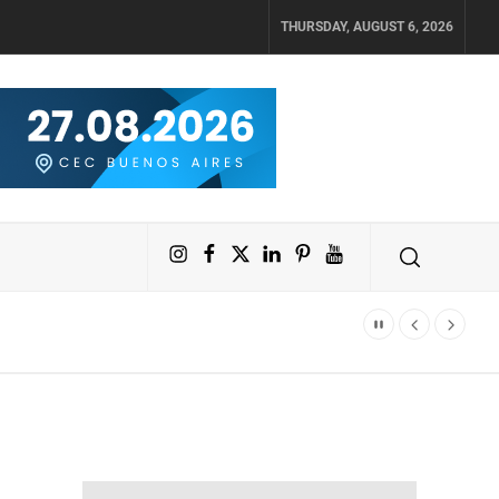
THURSDAY, AUGUST 6, 2026
Instagram
Facebook
X
LinkedIn
Pinterest
YouTube