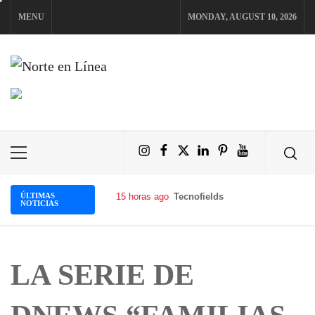
Skip
MENU
MONDAY, AUGUST 10, 2026
to
content
NORTE EN LÍNEA
Instagram
Facebook
X
LinkedIn
Pinterest
YouTube
Primary
Menu
ÚLTIMAS
15 horas ago
Tecnofields celebró su 10.ª edic
NOTICIAS
LA SERIE DE