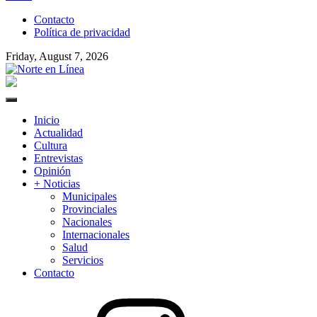
to
Contacto
content
Política de privacidad
Friday, August 7, 2026
Norte en Línea
Primary
Menu
Inicio
Actualidad
Cultura
Entrevistas
Opinión
+ Noticias
Municipales
Provinciales
Nacionales
Internacionales
Salud
Servicios
Contacto
Instagram