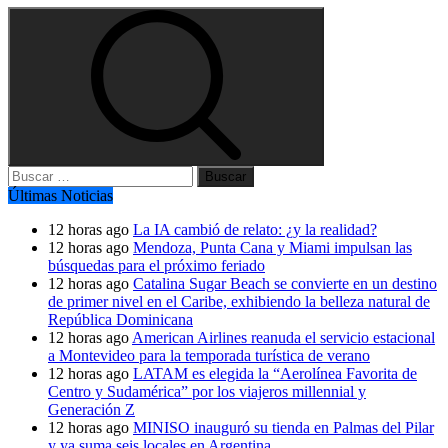
Buscar:
Últimas Noticias
12 horas ago
La IA cambió de relato: ¿y la realidad?
12 horas ago
Mendoza, Punta Cana y Miami impulsan las
búsquedas para el próximo feriado
12 horas ago
Catalina Sugar Beach se convierte en un destino
de primer nivel en el Caribe, exhibiendo la belleza natural de
República Dominicana
12 horas ago
American Airlines reanuda el servicio estacional
a Montevideo para la temporada turística de verano
12 horas ago
LATAM es elegida la “Aerolínea Favorita de
Centro y Sudamérica” por los viajeros millennial y
Generación Z
12 horas ago
MINISO inauguró su tienda en Palmas del Pilar
y ya suma seis locales en Argentina