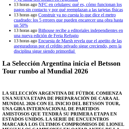
13 horas ago
NFC en celulares: qué es, cómo funcionan los
pagos sin contacto y por qué reemplazan a las tarjetas físicas
13 horas ago
Construir ya no cuesta lo que dice el metro
cuadrado: los 5 errores que pueden encarecer una obra hasta
un 50%
13 horas ago
Bithouse recibe a editoriales independientes en
una nueva edición de Feria Refugio
13 horas ago
Encuesta de Marsh revela que el apetito de las
aseguradoras por el crédito privado sigue creciendo, pero la
disciplina sigue siendo primordial
La Selección Argentina inicia el Betsson
Tour rumbo al Mundial 2026
LA SELECCIÓN ARGENTINA DE FÚTBOL COMIENZA
UNA NUEVA ETAPA DE PREPARACIÓN DE CARA AL
MUNDIAL 2026 CON EL INICIO DEL BETSSON TOUR,
UNA GIRA INTERNACIONAL DE PARTIDOS
AMISTOSOS QUE TENDRÁ SU PRIMERA ETAPA EN
ESTADOS UNIDOS. LA SERIE DE ENCUENTROS
MARCARÁ LOS ÚLTIMOS COMPROMISOS DE LIONEL