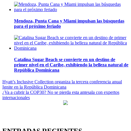
Mendoza, Punta Cana y Miami impulsan las búsquedas
para el próximo feriado
Catalina Sugar Beach se convierte en un destino de
primer nivel en el Caribe, exhibiendo la belleza natural de
República Dominicana
Navegación
Hyatt’s Inclusive Collection organiza la tercera conferencia anual
Ignite en la República Dominicana
de
¿Va a cubrir la COP30? No se pierda esta antesala con expertos
entradas
internacionales
ENTRADAS RECIENTES