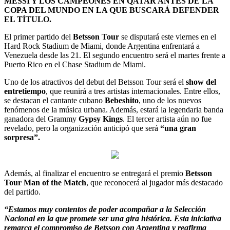
MESSI Y LOS CAMPEONES EN QATAR ANTES DE LA
COPA DEL MUNDO EN LA QUE BUSCARÁ DEFENDER
EL TÍTULO.
El primer partido del
Betsson Tour
se disputará este viernes en el
Hard Rock Stadium de Miami, donde Argentina enfrentará a
Venezuela desde las 21. El segundo encuentro será el martes frente a
Puerto Rico en el Chase Stadium de Miami.
Uno de los atractivos del debut del Betsson Tour será el
show del
entretiempo
, que reunirá a tres artistas internacionales. Entre ellos,
se destacan el cantante cubano
Bebeshito
, uno de los nuevos
fenómenos de la música urbana. Además, estará la legendaria banda
ganadora del Grammy
Gypsy Kings
. El tercer artista aún no fue
revelado, pero la organización anticipó que será
“una gran
sorpresa”.
Además, al finalizar el encuentro se entregará el premio
Betsson
Tour Man of the Match
, que reconocerá al jugador más destacado
del partido.
“Estamos muy contentos de poder acompañar a la Selección
Nacional en la que promete ser una gira histórica. Esta iniciativa
remarca el compromiso de Betsson con Argentina y reafirma